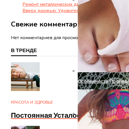
Ремонт металлических дверей своими руками
Вверх дрожью. Удивительная и агрессивная се
Ремонт Металлически
Свежие комментарии
Готовим Газон К Хол
Нет комментариев для просмотра.
В ТРЕНДЕ
Особенности Провед
КРАСОТА И ЗДРОВЬЕ
Постоянная Усталость? Апатия И
Установка Доборов Н