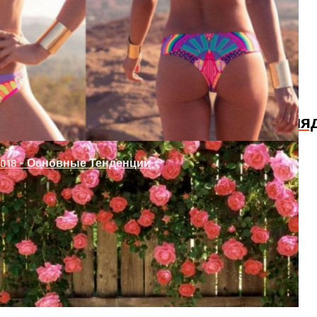
 Рабицы Своими Руками
ов, Которые Помогают Звездам Выгл
018 – Основные Тенденции
Межкомнатных Дверей
В Очень Маленьком Доме