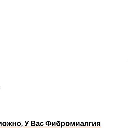
х
можно, У Вас Фибромиалгия