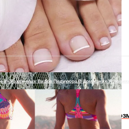
ксуальная жизнь редких лягушек Дарвина
х Дверей Своими Руками
одам Или Как Сохранить Газон Зимой
ения Различных Видов Педикюра В Домашних Условия
 Слабость В Мышцах? Осторожно! Воз
а Дверь Своими Руками