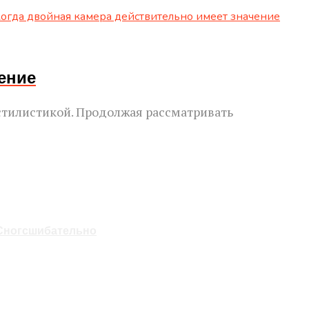
чение
стилистикой. Продолжая рассматривать
 Сногсшибательно