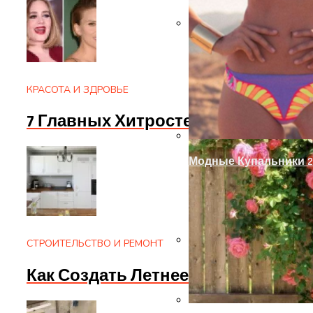
Украшение Забора Из
КРАСОТА И ЗДРОВЬЕ
7 Главных Хитростей От Стилист
Модные Купальники 2
СТРОИТЕЛЬСТВО И РЕМОНТ
Замки С Ручкой Для 
Как Создать Летнее Настроение 