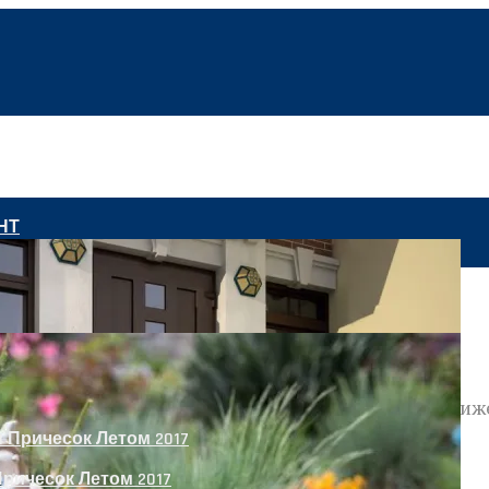
НТ
 О Qualcomm Snapdragon 845
ему на чипе под названием «Snapdragon 845» ближе
ричесок Летом 2017