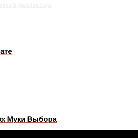
ание В Дизайне Сада
ате
о: Муки Выбора