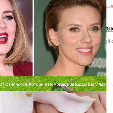
 Проем Аркой
ойная Камера Действительно Имеет Зна
е линейки смартфонов, изготовленных по сходной 
з Цветочных Горшков
не-бюджетного ценового сегмента, мы получили...
 От Стилистов, Которые Помогают Звездам Выглядеть
альных условиях