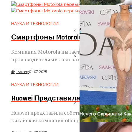
НАУКА И ТЕХНОЛОГИИ
Смартфоны Motorola Первыми В М
Входная Пластиковая
Компания Motorola пытается быстрыми темпам
производителями железа создают действительн
Современный Дизайн
digiindustry
01.07.2025
НАУКА И ТЕХНОЛОГИИ
Huawei Представила Улучшенные Ан
Huawei представила собственные аналоги Face I
Нечего Скрывать! Ка
китайская компания обещала более качественн