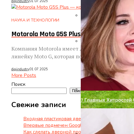
digiindustry
01.07.2025
НАУКА И ТЕХНОЛОГИИ
Как Сделать Дверной
Motorola Moto G5S Plus — Когда Дв
Компания Motorola имеет довольно интересны
Декор Для Участка И
линейку Moto G, которая получила статус сред
digiindustry
01.07.2025
More Posts
Поиск
Поиск
7 Главных Хитростей
Свежие записи
Входная пластиковая дверь для частного дома
Впервые подмечен Google Pixel 9 Pro Fold в ре
Как сделать дверной проем аркой