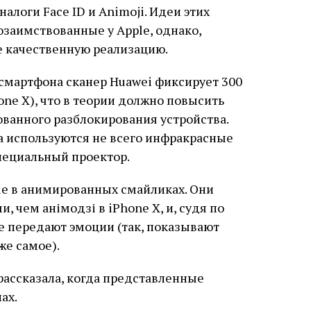
алоги Face ID и Animoji. Идеи этих
озаимствованные у Apple, однако,
е качественную реализацию.
смартфона сканер Huawei фиксирует 300
hone X), что в теории должно повысить
ванного разблокирования устройства.
 используются не всего инфракрасные
специальный проектор.
le в анимированных смайликах. Они
 чем анімодзі в iPhone X, и, судя по
е передают эмоции (так, показывают
же самое).
рассказала, когда представленные
ах.