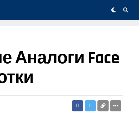
е Аналоги Face
отки