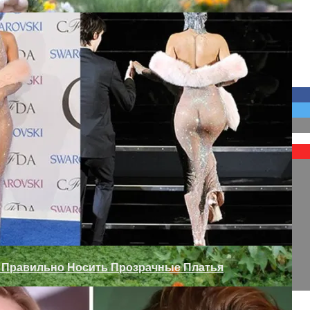
ежкомнатных Дверей
 Сада
к Правильно Носить Прозрачные Платья