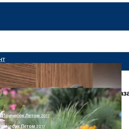
НТ
гман Samsung Galaxy S8 Active Показ
ричесок Летом 2017