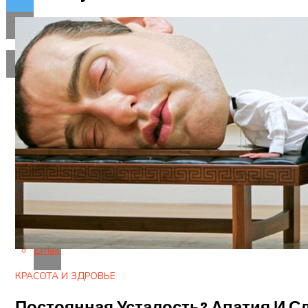
Flipboard
Reddit
Pinterest
Whatsapp
Whatsapp
Email
КРАСОТА И ЗДРОВЬЕ
Постоянная Усталость? Апатия И 