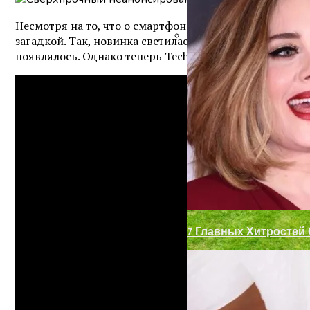
Несмотря на то, что о смартфон
Samsung Galaxy S8 Ac
загадкой. Так, новинка светилась на чертежах и ренде
появлялось. Однако теперь TechDroider опубликовал р
Запоры На Гаражные
Декор Для Участка И
7 Главных Хитростей