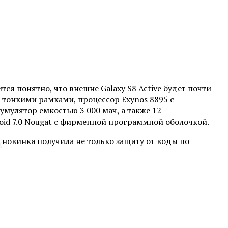
тся понятно, что внешне Galaxy S8 Active будет почти
 тонкими рамками, процессор Exynos 8895 с
мулятор емкостью 3 000 мач, а также 12-
id 7.0 Nougat с фирменной программной оболочкой.
 новинка получила не только защиту от воды по
х