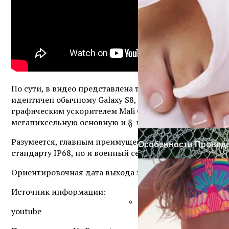
Оформление Дверног
Готовим Газон К Хол
По сути, в видео представлена только серия реальных 
идентичен обычному Galaxy S8, то есть, получит 5,8
графическим ускорителем Mali G71 MP20, 4 ГБ операти
мегапиксельную основную и 8-мегапиксельную фронта
Разумеется, главным преимуществом Active-версии Sa
Особенности Провед
стандарту IP68, но и военный сертификат прочности 
Ориентировочная дата выхода защищенного Samsung Gal
Источник информации:
youtube
Отделка Дверных Про