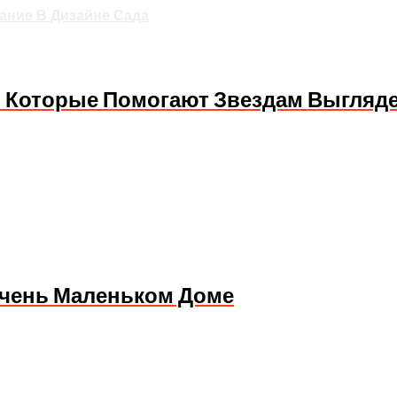
ание В Дизайне Сада
в, Которые Помогают Звездам Выгляд
Очень Маленьком Доме