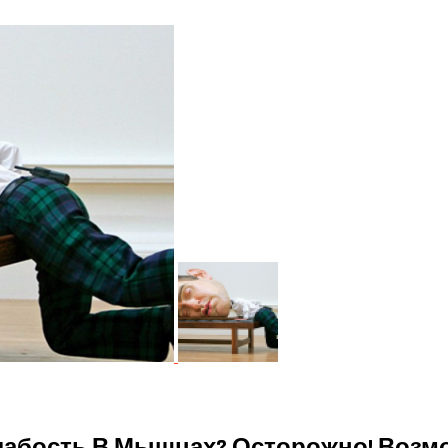
Слабость В Мышцах? Осторожно! Возм