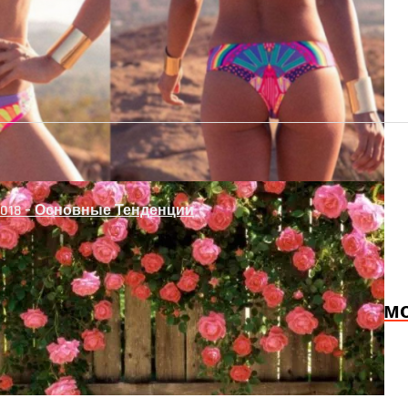
 Рабицы Своими Руками
018 – Основные Тенденции
Слабость В Мышцах? Осторожно! Возм
у На Межкомнатную Дверь