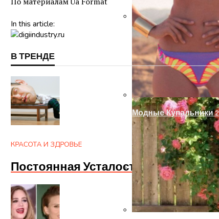
По материалам Ua Format
In this article:
Украшение Забора Из
В ТРЕНДЕ
Модные Купальники 2
КРАСОТА И ЗДРОВЬЕ
Постоянная Усталость? Апатия И 
Как Установить Ручк