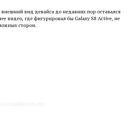
, внешний вид девайса до недавних пор оставался
е видео, где фигурировал бы Galaxy S8 Active, не
зможных сторон.
 Сногсшибательно