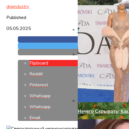
digiindustry
Published
05.05.2025
Ручка-Защелка Для М
Flipboard
Современный Дизайн
Reddit
Pinterest
Whatsapp
Whatsapp
Нечего Скрывать! Ка
Email