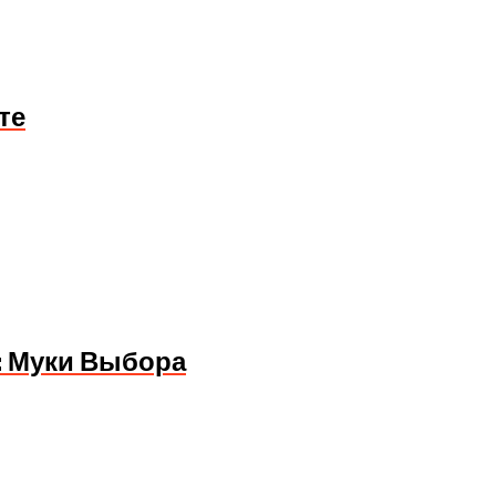
те
: Муки Выбора