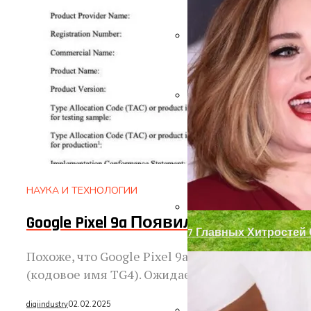
Замки С Ручкой Для 
Декор Для Участка И
НАУКА И ТЕХНОЛОГИИ
Google Pixel 9a Появился В Базе Да
7 Главных Хитростей
Похоже, что Google Pixel 9a становится боле
(кодовое имя TG4). Ожидается, что Pixel...
digiindustry
02.02.2025