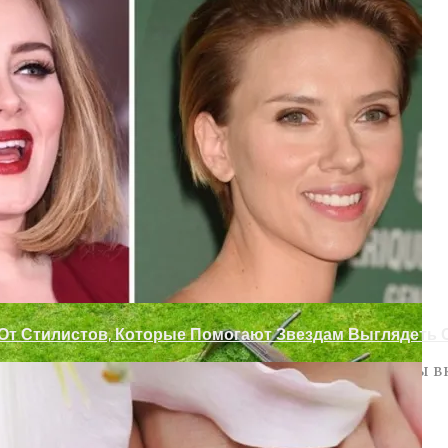
Межкомнатных Дверей
з Цветочных Горшков
нных EMVCO
 От Стилистов, Которые Помогают Звездам Выглядеть
е вероятной после сертификации EMVCO. Документы 