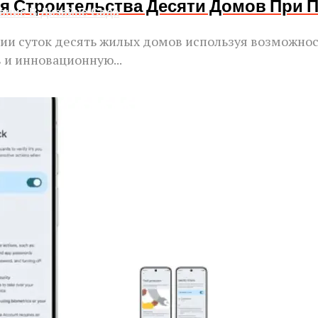
я Строительства Десяти Домов При 
ание В Дизайне Сада
ии суток десять жилых домов используя возможнос
 и инновационную...