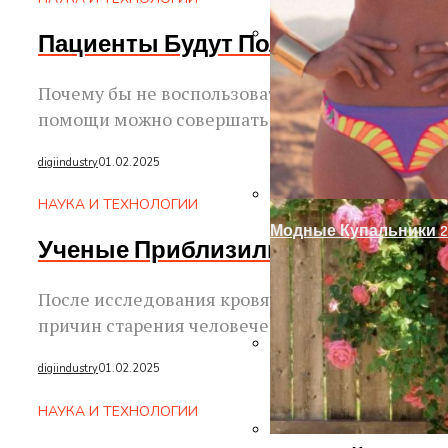
Пациенты Будут Получать SMS С 
Украшение Забора Из
Почему бы не воспользоваться новыми техно
помощи можно совершать с помощью SMS-сообщ
digiindustry
01.02.2025
НАУКА И ТЕХНОЛОГИИ
Модные Купальники 2
Ученые Приблизились К Пониман
После исследования кровяных клеток 115-лет
причин старения человеческого организма. Изу
digiindustry
01.02.2025
Оформление Дверног
НАУКА И ТЕХНОЛОГИИ