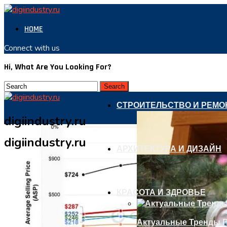
HOME
Connect with us
Hi, What Are You Looking For?
СТРОИТЕЛЬСТВО И РЕМО
digiindustry.ru
digiindustry.ru
АРХИТЕКТУРА И ДИЗАЙН
КРАСОТА И ЗДРОВЬЕ
Актуальные Тренды П