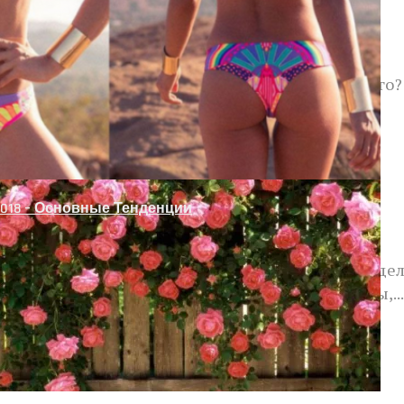
Напоминанием Принять Лекарство
 Рабицы Своими Руками
логическими возможностями при лечении больного
ения. Пациенту будет приходить...
018 – Основные Тенденции
ию Причин Старения
ней жительницы Нидерландов Хендрике ванн Андел
чив ткани и кровь голландской долгожительницы,...
о Проема Без Двери