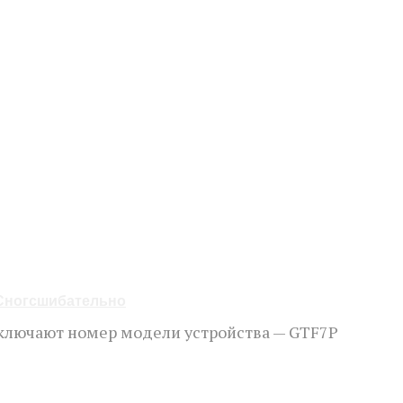
 Сногсшибательно
включают номер модели устройства — GTF7P