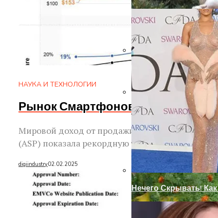
Установка Доборов Н
НАУКА И ТЕХНОЛОГИИ
Рынок Смартфонов Оживает: Цен
Современный Дизайн
Мировой доход от продажи смартфонов в 2024 
(ASP) показала рекордную 365...
digiindustry
02.02.2025
Нечего Скрывать! Ка