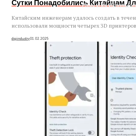
Сутки Понадобились Китайцам Дл
Розы И Их Использов
Китайским инженерам удалось создать в течен
использовали мощности четырех 3D принтеров
digiindustry
01.02.2025