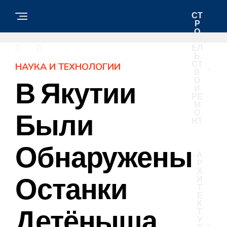
СТ
Р
О
ИТ
ЕЛ
Ь
СТ
НАУКА И ТЕХНОЛОГИИ
В
О
В Якутии
И
РЕ
М
О
Были
НТ
Обнаружены
А
Р
Х
Останки
И
Т
Е
К
Детёныша
Т
У