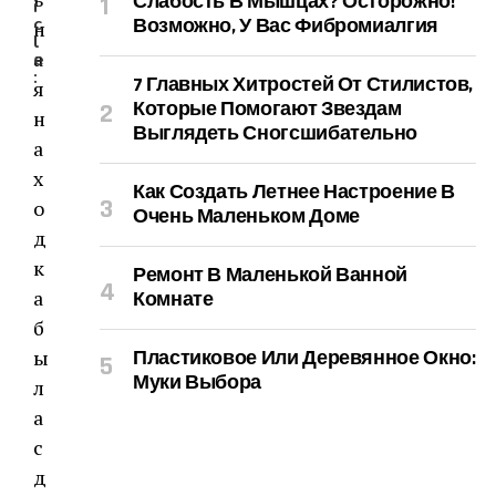
Слабость В Мышцах? Осторожно!
i
c
Возможно, У Вас Фибромиалгия
н
l
а
e
:
7 Главных Хитростей От Стилистов,
я
Которые Помогают Звездам
н
Выглядеть Сногсшибательно
а
х
Как Создать Летнее Настроение В
о
Очень Маленьком Доме
д
к
Ремонт В Маленькой Ванной
а
Комнате
б
ы
Пластиковое Или Деревянное Окно:
Муки Выбора
л
а
с
д