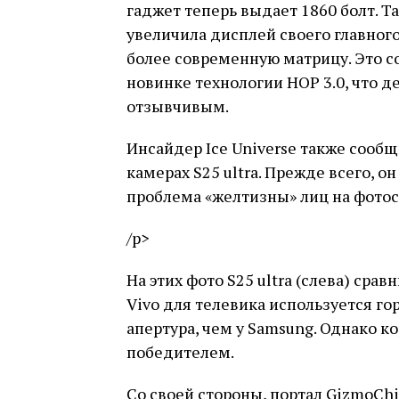
гаджет теперь выдает 1860 болт. Т
увеличила дисплей своего главного 
более современную матрицу. Это с
новинке технологии HOP 3.0, что 
отзывчивым.
Инсайдер Ice Universe также сооб
камерах S25 ultra. Прежде всего, о
проблема «желтизны» лиц на фото
/p>
На этих фото S25 ultra (слева) срав
Vivo для телевика используется г
апертура, чем у Samsung. Однако ко
победителем.
Со своей стороны, портал GizmoСhi