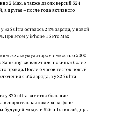
о 2 Max, а также двоих версий S24
й, а другая – после года активного
у S25 ultra осталось 24% заряда, у новой
5%. При этом у iPhone 16 Pro Max
таким же аккумулятором емкостью 5000
о Samsung заявляет для новинки более
это правда. После 6 часов тестов новый
ключения с 3% заряда, а у S25 ultra
то у S25 ultra заметно большие
а испарительная камера на фоне
ы будущей модели S26 ultra инсайдеры