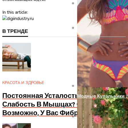
In this article:
Замки С Ручкой Для 
В ТРЕНДЕ
Украшение Забора Из
КРАСОТА И ЗДРОВЬЕ
Постоянная Усталость? Апатия И
Модные Купальники 2
Слабость В Мышцах? Осторожно!
Возможно, У Вас Фибромиалгия
Ручка-Защелка Для М