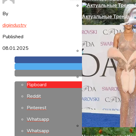
By
Актуальные Тренды П
digiindustry
Published
08.01.2025
Как Сделать Дверной
Flipboard
Современный Дизайн
Reddit
Pinterest
Whatsapp
Whatsapp