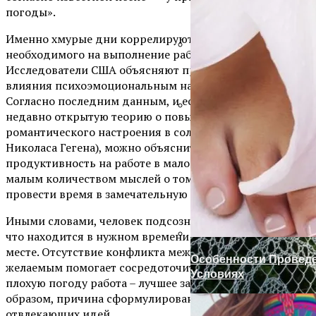
погоды».
Именно хмурые дни коррелируют сокращение
необходимого на выполнение работы времени.
Исследователи США объясняют причину такого
Установка Доборов Н
влияния психоэмоциональным настроем человека.
Согласно последним данным, и если вспомнить
недавно открытую теорию о повышении
романтического настроения в солнечные дни (автора
Готовим Газон К Хол
Николаса Гегена), можно объяснить высокую
продуктивность на работе в малоосвещённые дни
малым количеством мыслей о том, где и как можно
провести время в замечательную погоду.
Иными словами, человек подсознательно понимает,
что находится в нужном времени в соответствующем
месте. Отсутствие конфликта между реальностью и
Особенности Провед
желаемым помогает сосредоточиться. Грубо говоря, в
Условиях
плохую погоду работа – лучшее занятие. Таким
образом, причина сформулирована, как уменьшение
отвлекающих идей.