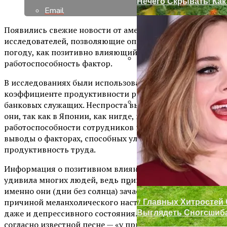
Нечего Скрывать! Ка
Email
Появились свежие новости от американских
исследователей, позволяющие определять плохую
погоду, как позитивно влияющий на
работоспособность фактор.
Ремонт Металлически
В исследованиях были использованы данные о
коэффициенте продуктивности работы японских
банковых служащих. Неспроста выбраны были именно
они, так как в Японии, как нигде, производят контроль
Декор Для Участка И
работоспособности сотрудников и регулярно делают
выводы о факторах, способных улучшить
продуктивность труда.
Информация о позитивном влиянии пасмурных дней
удивила многих людей, ведь принято думать, что
именно они (дни без солнца) зачастую служат
причиной меланхолического настроения, а иногда
7 Главных Хитростей
даже и депрессивного состояния. Но, как видим,
Выглядеть Сногсшиб
согласно известной песне — «у природы нет плохой