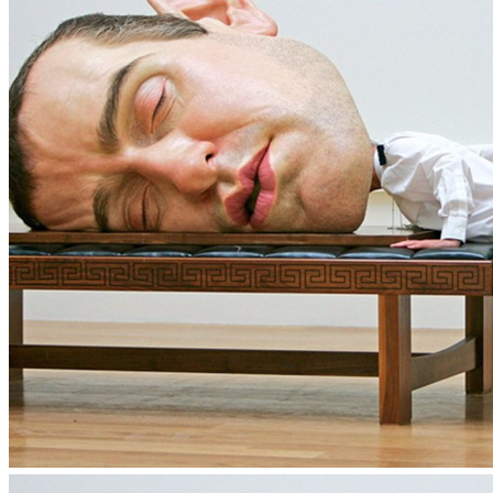
Flipboard
Reddit
Pinterest
Whatsapp
Whatsapp
Email