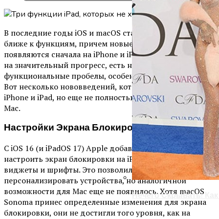
В последние годы iOS и macOS стали значительно
ближе к функциям, причем новые возможности часто
появляются сначала на iPhone и iPad. Однако, несмотря
на значительный прогресс, есть некоторые
функциональные пробелы, особенно в части настроек.
Вот несколько нововведений, которые появились на
iPhone и iPad, но еще не полностью реализованы на
Mac.
Настройки Экрана Блокировки
С iOS 16 (и iPadOS 17) Apple добавила возможность
настроить экран блокировки на iPhone и iPad, добавляя
виджеты и шрифты. Это позволило значительно
персонализировать устройства, но аналогичной
возможности для Mac еще не появилось. Хотя macOS
Нечего Скрывать! Ка
Sonoma принес определенные изменения для экрана
блокировки, они не достигли того уровня, как на