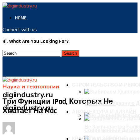
HOME
Connect with us
Hi, What Are You Looking For?
СТРОИТЕЛЬСТВО И РЕМО
Наука и технологии
digiindustry.ru
Три Функции IPad, Которых Не
Выбираем Ударную Д
digiindustry.ru
Хватает На Mac
АРХИТЕКТУРА И ДИЗАЙН
Не Закрывается Балко
Современный Дизайн
КРАСОТА И ЗДРОВЬЕ