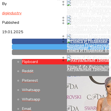
By
Подъемно-Секционны
Декор Для Участка И
digiindustry
INNO TDS FILL-UP: Кач
Published
Как Правильно Выбра
Готовим Газон К Хол
19.01.2025
Биоламинирование В
Входная Пластиковая
Украшение Забора Из
Пояса И Подвязки: Вз
Flipboard
Розы И Их Использов
Актуальные Тренды П
Reddit
Pinterest
Whatsapp
Whatsapp
Email