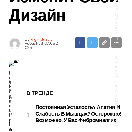
Р
А
Дизайн
И
Д
И
З
А
Й
Н
By
digiindustry
Published
07.05.2
025
К
Р
С
А
С
I
л
О
n
у
Т
t
А
h
х
И
i
В ТРЕНДЕ
З
s
о
Д
a
в
Р
r
Постоянная Усталость? Апатия И
О
t
о
Слабость В Мышцах? Осторожно!
В
i
Ь
c
Возможно, У Вас Фибромиалгия
б
Е
l
A
e