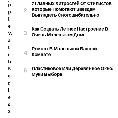
:
7 Главных Хитростей От Стилистов,
p
Которые Помогают Звездам
p
Выглядеть Сногсшибательно
l
e
Как Создать Летнее Настроение В
W
Очень Маленьком Доме
a
t
Ремонт В Маленькой Ванной
c
Комнате
h
S
Пластиковое Или Деревянное Окно:
Муки Выбора
e
r
i
e
s
3