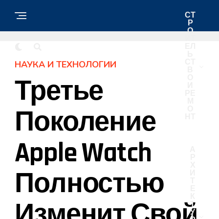
СТ
Р
О
ИТ
ЕЛ
Ь
СТ
НАУКА И ТЕХНОЛОГИИ
В
О
Третье
И
РЕ
М
О
Поколение
НТ
Apple Watch
А
Р
Х
Полностью
И
Т
Е
К
Изменит Свой
Т
У