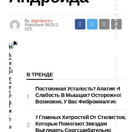
Р
А
И
Д
И
By
digiindustry
З
Published
08.03.2
А
025
Й
Н
Н
I
а
К
n
в
Р
t
А
h
ы
С
i
В ТРЕНДЕ
О
s
с
Т
a
т
А
r
Постоянная Усталость? Апатия И
И
t
а
Слабость В Мышцах? Осторожно!
З
i
Д
c
Возможно, У Вас Фибромиалгия
в
Р
l
к
О
e
В
:
7 Главных Хитростей От Стилистов,
у
Ь
Которые Помогают Звездам
Е
в
Выглядеть Сногсшибательно