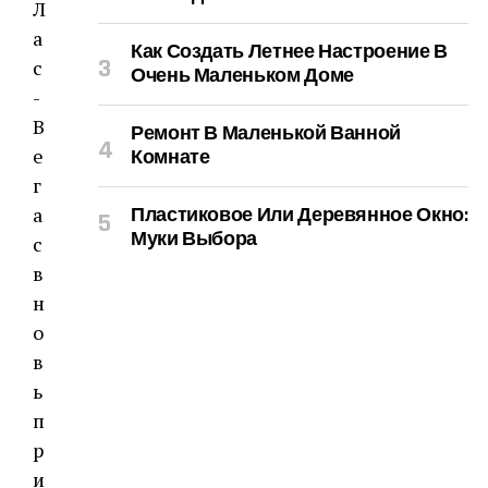
Л
а
Как Создать Летнее Настроение В
с
Очень Маленьком Доме
-
В
Ремонт В Маленькой Ванной
е
Комнате
г
а
Пластиковое Или Деревянное Окно:
Муки Выбора
с
в
н
о
в
ь
п
р
и