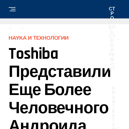
СТ
Р
О
ИТ
ЕЛ
Ь
СТ
НАУКА И ТЕХНОЛОГИИ
В
О
Toshiba
И
РЕ
М
О
Представили
НТ
Еще Более
А
Р
Х
Человечного
И
Т
Е
К
Андроида
Т
У