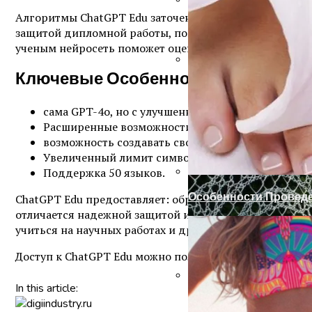
Алгоритмы ChatGPT Edu заточены специально для обуч
Установка Доборов Н
защитой дипломной работы, помогать с написанием за
ученым нейросеть поможет оценить их исследовательс
Ключевые Особенности ChatGPT Edu
Готовим Газон К Хол
сама GPT-4o, но с улучшенным пониманием науч
Расширенные возможности для студентов: анали
возможность создавать свои GPT-модели, которы
Увеличенный лимит символов в одном запросе, ч
Поддержка 50 языков.
Особенности Провед
ChatGPT Edu предоставляет: обратную связь и поддер
отличается надежной защитой информации, конфиде
учиться на научных работах и ​​других данных, отправ
Доступ к ChatGPT Edu можно получить бесплатно. Для
In this article:
Замки С Ручкой Для 