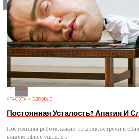
Flipboard
Reddit
Pinterest
Whatsapp
Whatsapp
Email
КРАСОТА И ЗДРОВЬЕ
Постоянная Усталость? Апатия И 
Постоянная работа, какие-то дела, встречи и об
вашем офисе ушла, к...