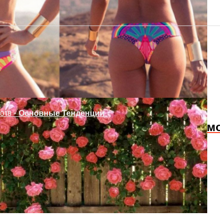
 Рабицы Своими Руками
018 – Основные Тенденции
Слабость В Мышцах? Осторожно! Возм
ежкомнатных Дверей