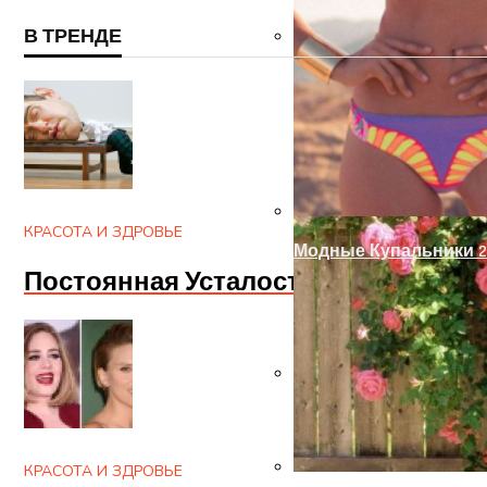
В ТРЕНДЕ
Украшение Забора Из
КРАСОТА И ЗДРОВЬЕ
Модные Купальники 2
Постоянная Усталость? Апатия И 
Ручка-Защелка Для М
КРАСОТА И ЗДРОВЬЕ