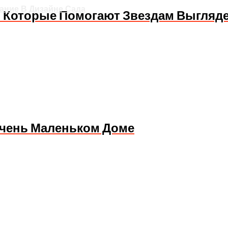
ание В Дизайне Сада
в, Которые Помогают Звездам Выгляд
Очень Маленьком Доме