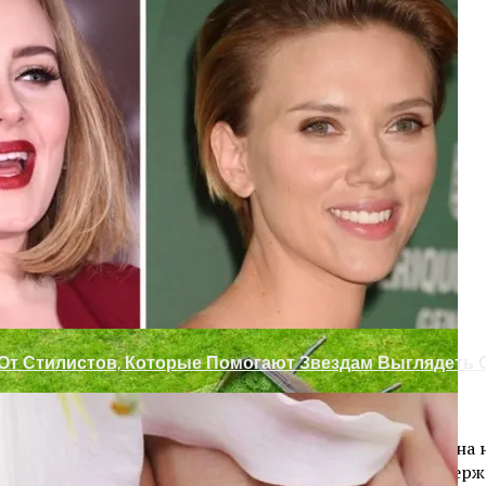
х Дверей Своими Руками
з Цветочных Горшков
 От Стилистов, Которые Помогают Звездам Выглядеть
аботанную специально для школ и университетов. Она на
с текстовой и визуальной информацией, а также поддер