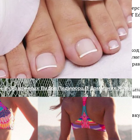
ения и науки. К примеру, нейросеть умеет заменять пер
а Дверь Своими Руками
явок на гранты. Учителя смогут использовать ChatGPT Ed
кую работу и найти в ней недостатки.
одам Или Как Сохранить Газон Зимой
ных и обучающих текстов, прокачанными навыками в код
тика данных, просмотр веб-страниц и обобщение докуме
ми можно делиться в университетских рабочих простран
тобы можно было отправить II целую книгу;
ения Различных Видов Педикюра В Домашних Условия
жку, выставление оценок, интеграцию с образовательным
нциальностью данных и продвинутыми административным
ленных пользователями.
 этого образовательное учреждение должно подать заявку
Межкомнатных Дверей