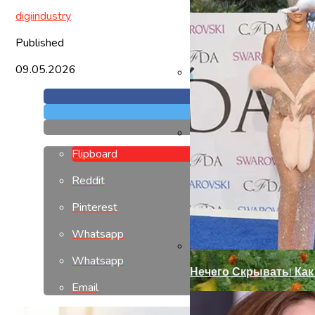
digiindustry
Published
09.05.2026
Как Сделать Дверной
Flipboard
Современный Дизайн
Reddit
Pinterest
Whatsapp
Whatsapp
Нечего Скрывать! Ка
Email