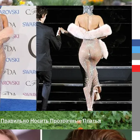
 Проем Аркой
 Сада
к Правильно Носить Прозрачные Платья