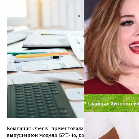
Ремонт Металлически
Декор Для Участка И
7 Главных Хитростей
Компания OpenAI презентовала новую ШИ-модель, разр
выпущенной модели GPT-4o, которая может работать 