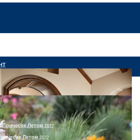
НТ
сеть Для Школьников И Студентов
ричесок Летом 2017