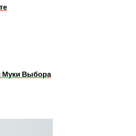
те
: Муки Выбора