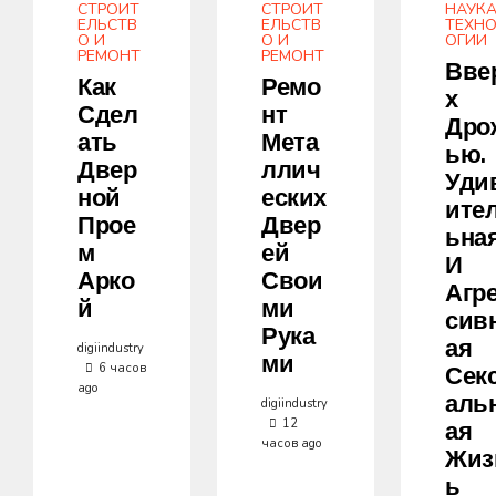
СТРОИТ
СТРОИТ
НАУКА
ЕЛЬСТВ
ЕЛЬСТВ
ТЕХН
О И
О И
ОГИИ
РЕМОНТ
РЕМОНТ
Вве
Как
Ремо
Х
Сдел
Нт
Дро
Ать
Мета
Ью.
Двер
Ллич
Уди
Ной
Еских
Ите
Прое
Двер
Ьна
М
Ей
И
Арко
Свои
Агр
Й
Ми
Сив
Рука
Ая
digiindustry
Ми
6 часов
Сек
ago
Аль
digiindustry
12
Ая
часов ago
Жиз
Ь