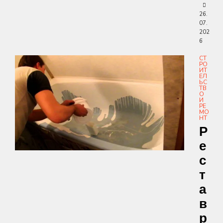
26.
07.
202
6
СТ
РО
ИТ
ЕЛ
ЬС
ТВ
О
И
РЕ
МО
НТ
Р
Е
С
Т
А
В
Р