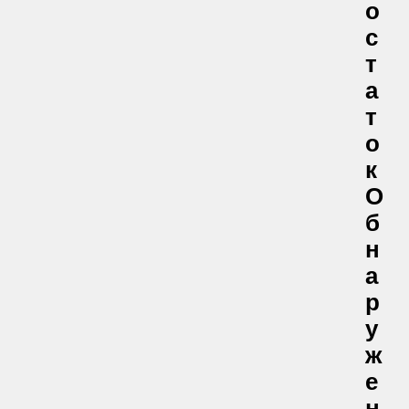
О
С
Т
А
Т
О
К
О
Б
Н
А
Р
У
Ж
Е