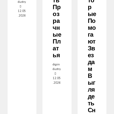
Ть
То
dustry
Пр
Р
12.05
Оз
Ые
.2026
Ра
По
Чн
Мо
Ые
Га
Пл
Ют
Ат
Зв
Ья
Ез
Да
digiin
М
dustry
В
12.05
Ыг
.2026
Ля
Де
Ть
Сн