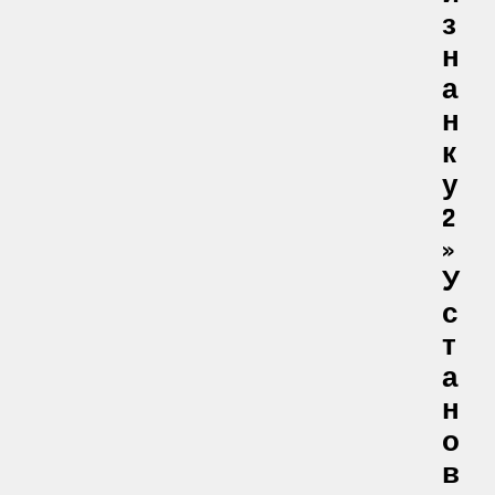
З
Н
А
Н
К
У
2
»
У
С
Т
А
Н
О
В