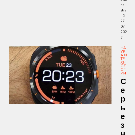
ndu
stry
27.
07.
202
6
НА
УК
А И
ТЕ
ХН
ОЛ
ОГ
ИИ
С
Е
Р
Ь
Е
З
Н