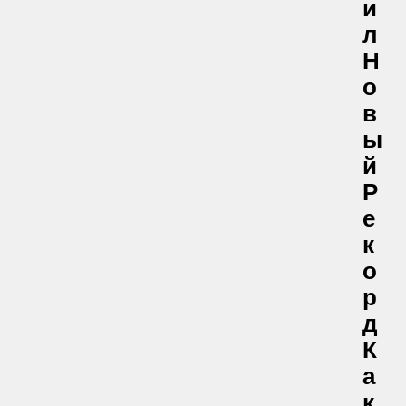
И
Л
Н
О
В
Ы
Й
Р
Е
К
О
Р
Д
К
А
К