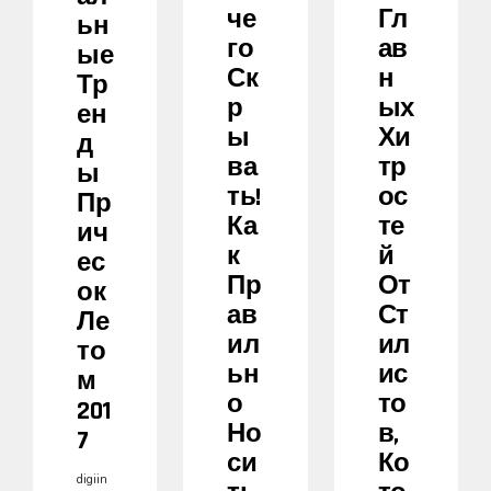
Че
Гл
Ьн
Го
Ав
Ые
Ск
Н
Тр
Р
Ых
Ен
Ы
Хи
Д
Ва
Тр
Ы
Ть!
Ос
Пр
Ка
Те
Ич
К
Й
Ес
Пр
От
Ок
Ав
Ст
Ле
Ил
Ил
То
Ьн
Ис
М
О
То
201
Но
В,
7
Си
Ко
digiin