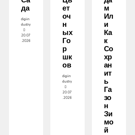
Са
Цв
Да
Да
Ет
М
Оч
Ил
digiin
Н
И
dustry
Ых
Ка
20.07
Го
К
.2026
Р
Со
Шк
Хр
Ов
Ан
Ит
digiin
Ь
dustry
Га
20.07
Зо
.2026
Н
Зи
Мо
Й