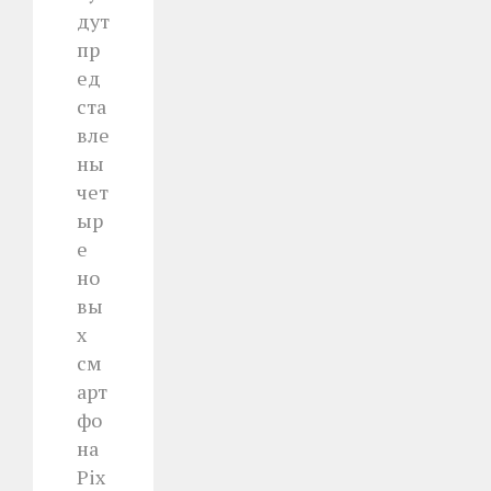
дут
пр
ед
ста
вле
ны
чет
ыр
е
но
вы
х
см
арт
фо
на
Pix