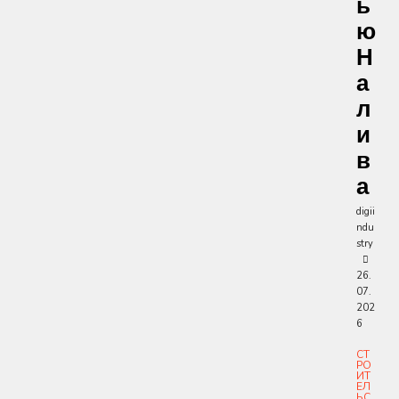
Ь
Ю
Н
А
Л
И
В
А
digii
ndu
stry
26.
07.
202
6
СТ
РО
ИТ
ЕЛ
ЬС