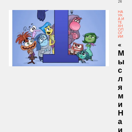
26
НА
УК
А И
ТЕ
ХН
ОЛ
ОГ
ИИ
«
М
Ы
С
Л
Я
М
И
Н
А
И