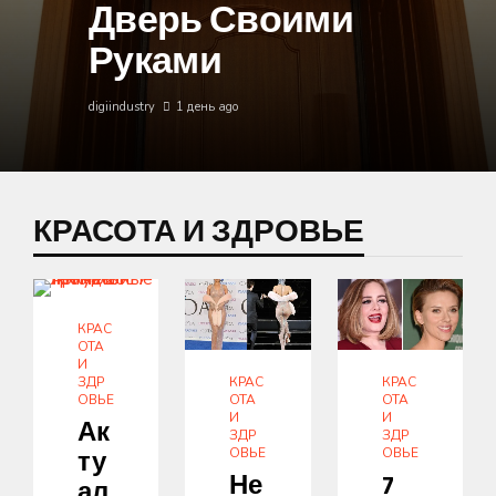
Дверь Своими
Руками
digiindustry
1 день ago
КРАСОТА И ЗДРОВЬЕ
КРАС
ОТА
И
КРАС
КРАС
ЗДР
ОТА
ОТА
ОВЬЕ
И
И
Ак
ЗДР
ЗДР
ОВЬЕ
ОВЬЕ
Ту
Не
7
Ал