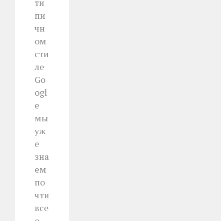
ти
пи
чн
ом
сти
ле
Go
ogl
e
мы
уж
е
зна
ем
по
чти
все
о