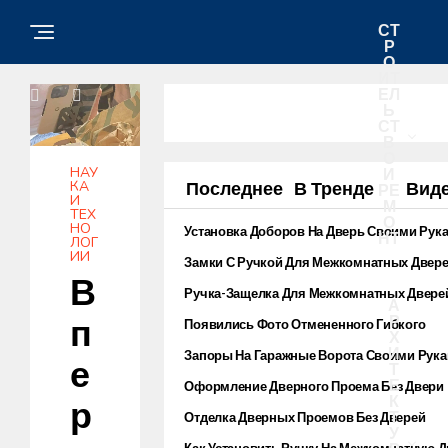
СТ
Р
О
ИТ
ЕЛ
Ь
СТ
В
О
НАУ
И
КА
Последнее
В Тренде
Вид
РЕ
И
М
ТЕХ
О
НО
Установка Доборов На Дверь Своими Рук
НТ
ЛОГ
ИИ
Замки С Ручкой Для Межкомнатных Двер
В
Ручка-Защелка Для Межкомнатных Двере
А
Р
П
Появились Фото Отмененного Гибкого
Х
Смартфона От Microsoft
И
Запоры На Гаражные Ворота Своими Рук
Е
Т
Е
Оформление Дверного Проема Без Двери
К
Р
Т
Отделка Дверных Проемов Без Дверей
У