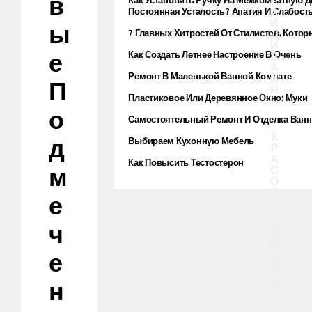
В
Р
Как Установить Ручку На Межкомнатную 
А
Постоянная Усталость? Апатия И Слабост
И
Мышцах? Осторожно! Возможно, У Вас
Ы
7 Главных Хитростей От Стилистов, Котор
Д
Фибромиалгия
Помогают Звездам Выглядеть
И
Е
Как Создать Летнее Настроение В Очень
Сногсшибательно
З
Маленьком Доме
А
Ремонт В Маленькой Ванной Комнате
Й
П
Н
Пластиковое Или Деревянное Окно: Муки
Выбора
О
Самостоятельный Ремонт И Отделка Ван
К
Д
Выбираем Кухонную Мебель
Р
А
Как Повысить Тестостерон
М
С
О
Т
Е
А
И
З
Ч
Д
Р
Е
О
В
Ь
Н
Е