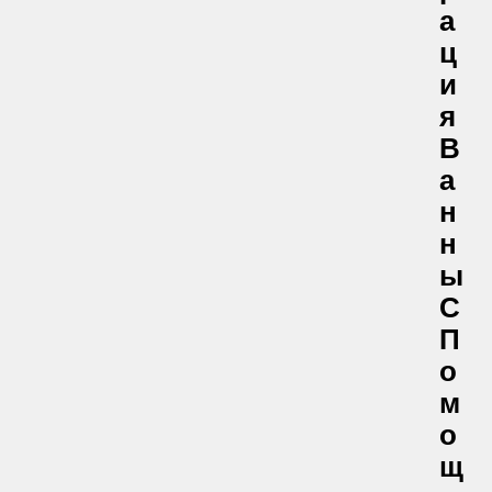
А
Ц
И
Я
В
А
Н
Н
Ы
С
П
О
М
О
Щ