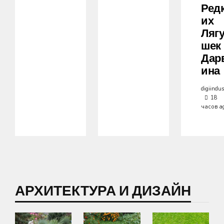
Ред
Их
Ляг
Шек
Дар
Ина
digiindus
18
часов a
АРХИТЕКТУРА И ДИЗАЙН