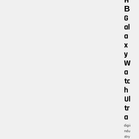
Н
В
G
Al
A
X
Y
W
A
Tc
H
Ul
Tr
A
digii
ndu
stry