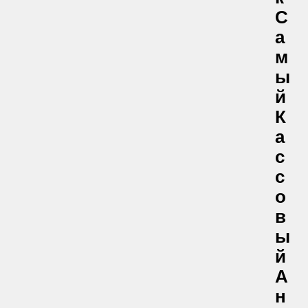
С
А
М
Ы
Й
К
А
С
С
О
В
Ы
Й
А
Н