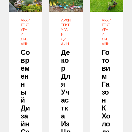
АРХИ
АРХИ
АРХИ
ТЕКТ
ТЕКТ
ТЕКТ
УРА
УРА
УРА
И
И
И
ДИЗ
ДИЗ
ДИЗ
АЙН
АЙН
АЙН
Со
Де
Го
Вр
Ко
То
Ем
Р
Ви
Ен
Дл
М
Н
Я
Га
Ы
Уч
Зо
Й
Ас
Н
Ди
Тк
К
За
А
Хо
Йн
Из
Ло