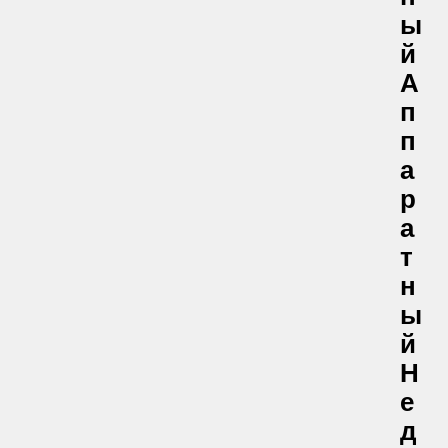
Ы
Й
А
П
П
А
Р
А
Т
Н
Ы
Й
Н
Е
Д