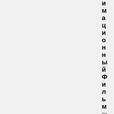
И
М
А
Ц
И
О
Н
Н
Ы
Й
Ф
И
Л
Ь
М
digii