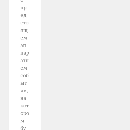
пр
ед
сто
ящ
ем
ап
пар
атн
ом
соб
ыт
ии,
на
кот
оро
м
бу