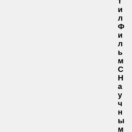
Т
И
Л
Ф
И
Л
Ь
М
С
Н
А
У
Ч
Н
Ы
М