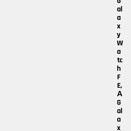
G
Al
A
X
Y
W
A
Tc
H
F
E,
А
G
Al
A
X