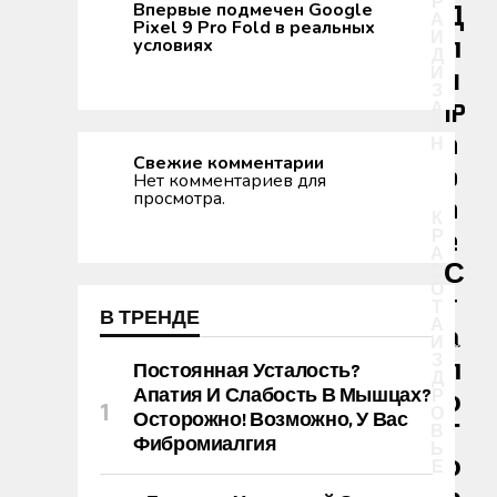
Р
Впервые подмечен Google
Д
А
Pixel 9 Pro Fold в реальных
И
Л
условиях
Д
И
Я
З
IP
А
Й
H
Н
Свежие комментарии
O
Нет комментариев для
просмотра.
N
К
E
Р
А
С
С
О
Т
Т
В ТРЕНДЕ
А
А
И
З
Л
Постоянная Усталость?
Д
Апатия И Слабость В Мышцах?
Р
О
О
Осторожно! Возможно, У Вас
Г
В
Фибромиалгия
Ь
О
Е