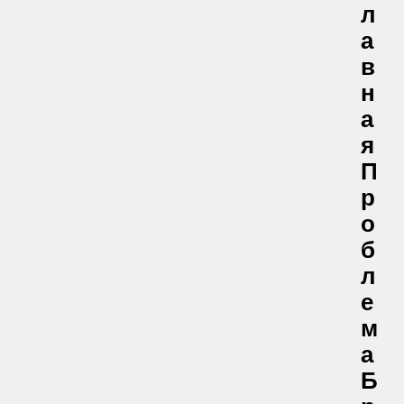
Л
А
В
Н
А
Я
П
Р
О
Б
Л
Е
М
А
Б