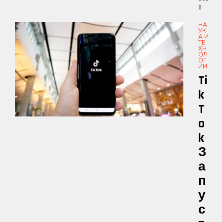
6
НА
УК
А И
ТЕ
ХН
ОЛ
ОГ
ИИ
Ti
K
T
O
K
З
А
П
У
С