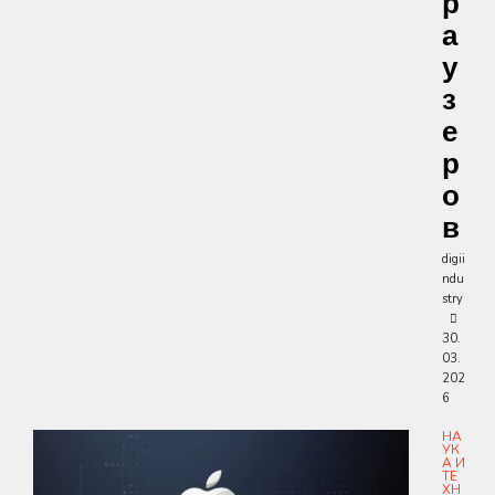
Р
А
У
З
Е
Р
О
В
digii
ndu
stry
30.
03.
202
6
НА
УК
А И
ТЕ
ХН