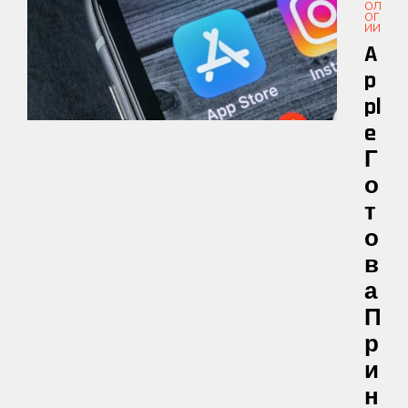
ОЛ
ОГ
ИИ
A
P
Pl
E
Г
О
Т
О
В
А
П
Р
И
Н