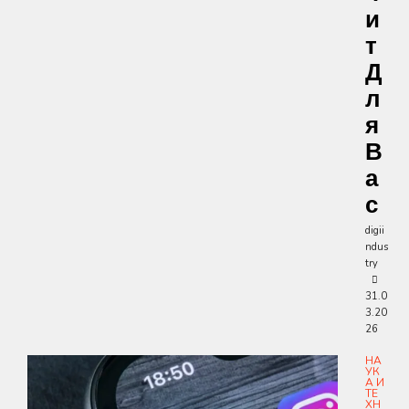
И
Т
Д
Л
Я
В
А
С
digii
ndus
try
31.0
3.20
26
НА
УК
А И
ТЕ
ХН