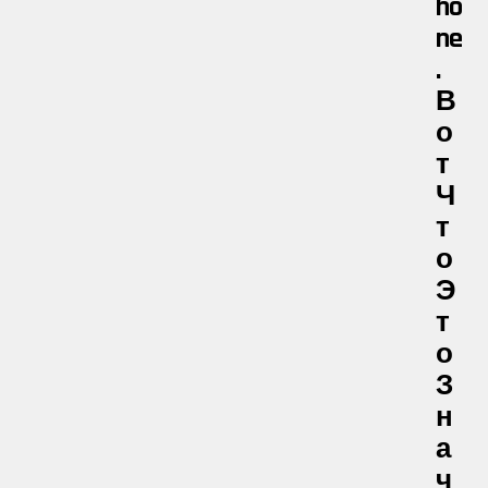
Ho
Ne
.
В
О
Т
Ч
Т
О
Э
Т
О
З
Н
А
Ч