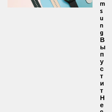
M
S
U
N
G
В
Ы
П
У
С
Т
И
Т
Н
Е