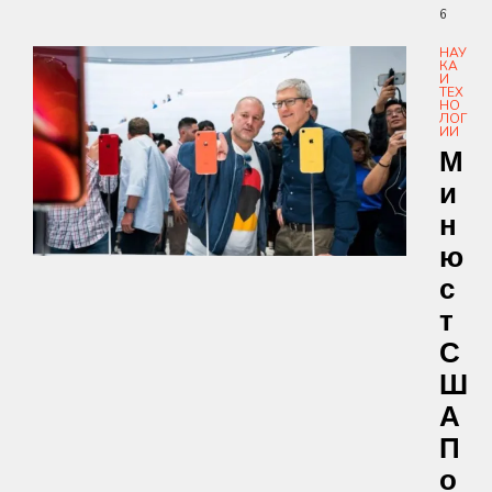
6
НАУ
КА
И
ТЕХ
НО
ЛОГ
ИИ
М
И
Н
Ю
С
Т
С
Ш
А
П
О