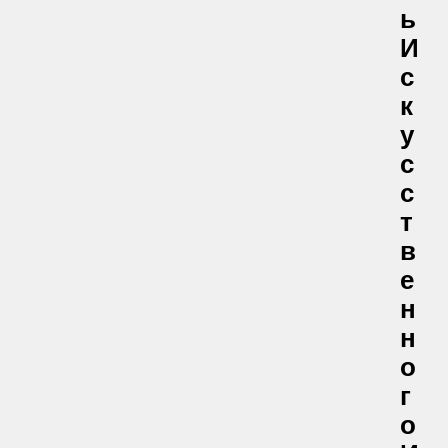
Ь
И
С
К
У
С
С
Т
В
Е
Н
Н
О
Г
О