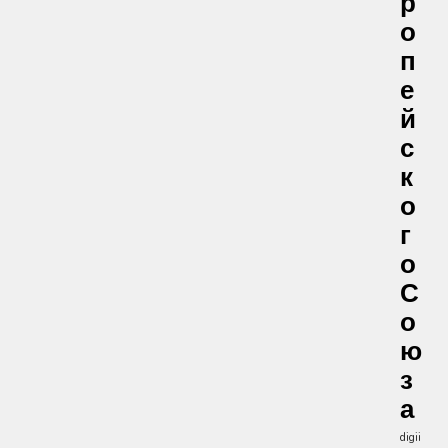
Р
О
П
Е
Й
С
К
О
Г
О
С
О
Ю
З
А
digii