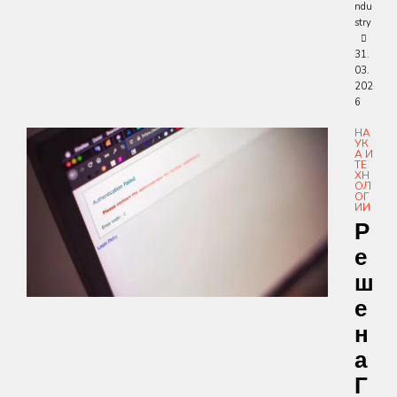
ndu
stry
31.
03.
202
6
НА
УК
А И
ТЕ
ХН
ОЛ
ОГ
ИИ
Р
Е
Ш
Е
Н
А
Г