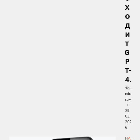
Х
О
Д
И
Т
G
P
T-
4.
digii
ndu
stry
29.
03.
202
6
НА