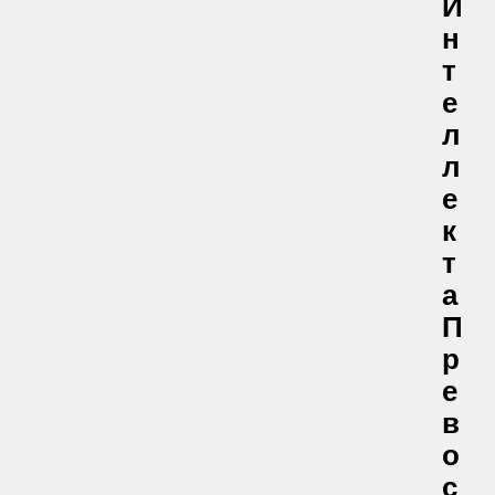
И
Н
Т
Е
Л
Л
Е
К
Т
А
П
Р
Е
В
О
С