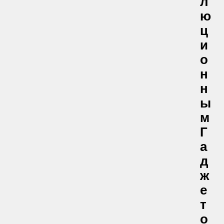
Л
Ю
Ц
И
О
Н
Н
Ы
М
Г
А
Д
Ж
Е
Т
О