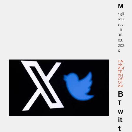
М
digii
ndu
stry
30.
03.
202
6
НА
УК
А И
ТЕ
ХН
ОЛ
ОГ
ИИ
В
T
W
It
T