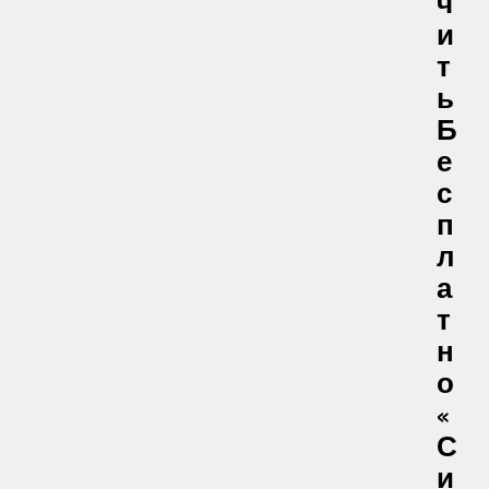
Ч
И
Т
Ь
Б
Е
С
П
Л
А
Т
Н
О
«
С
И