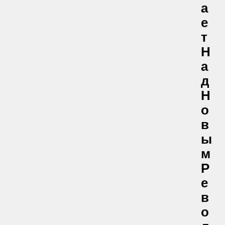
А
Е
Т
Н
А
Д
Н
О
В
Ы
М
Р
Е
В
О