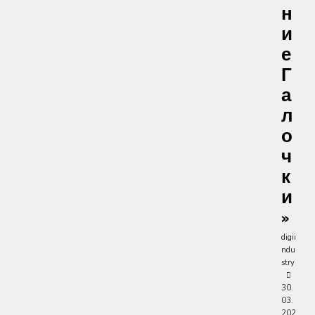
Н
И
Е
Г
А
Л
О
Ч
К
И
»
digii
ndu
stry
30.
03.
202