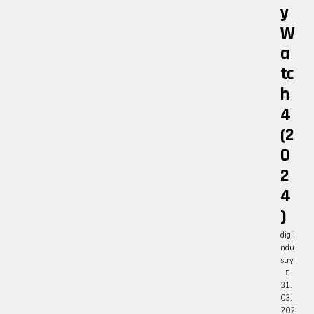
Y
W
A
Tc
H
4
(2
0
2
4
)
digii
ndu
stry
31.
03.
202