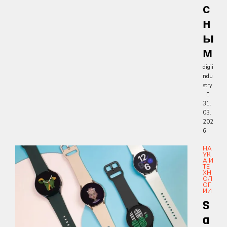
С
Н
Ы
М
digii
ndu
stry
31.
03.
202
6
НА
УК
А И
ТЕ
ХН
ОЛ
ОГ
ИИ
S
A