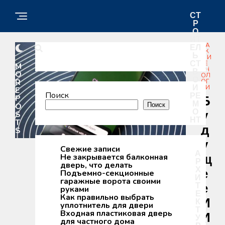
СТ
Р
О
ИТ
НА
ЕЛ
УК
Ь
А И
СТ
ТЕ
M
ХН
В
O
ОЛ
О
R
ОГ
И
ИИ
E
Поиск
РЕ
P
Б
М
O
Поиск
О
У
S
НТ
T
Д
S
У
Свежие записи
А
Не закрывается балконная
Щ
Р
дверь, что делать
Х
Е
Подъемно-секционные
И
гаражные ворота своими
Т
Е
руками
Е
Как правильно выбрать
И
К
уплотнитель для двери
Т
Входная пластиковая дверь
И
У
для частного дома