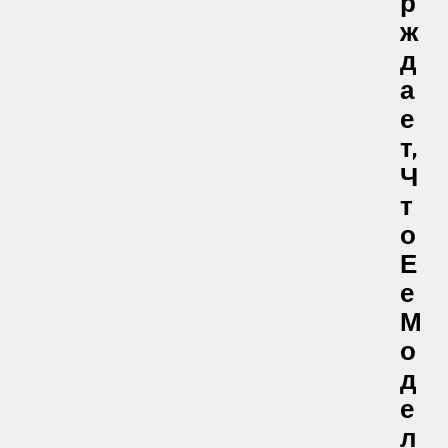
Р
Ж
Д
А
Е
Т,
Ч
Т
О
Е
Е
М
О
Д
Е
Л