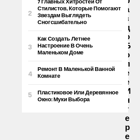
Р
7 Главных Хитростей От
А
Стилистов, Которые Помогают
Звездам Выглядеть
З
Сногсшибательно
Д
О
Как Создать Летнее
Б
Настроение В Очень
Маленьком Доме
О
Л
Ремонт В Маленькой Ванной
Е
Комнате
Е
И
Пластиковое Или Деревянное
Н
Окно: Муки Выбора
Т
Е
Р
Е