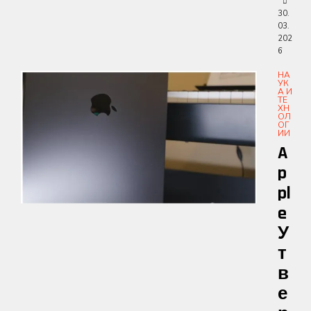
30.
03.
202
6
НА
УК
А И
ТЕ
ХН
ОЛ
ОГ
ИИ
A
P
Pl
E
У
Т
В
Е