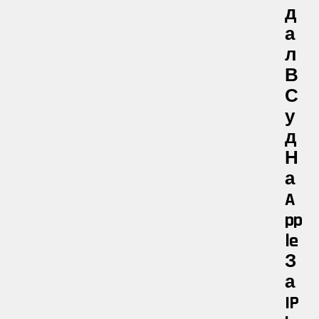
Д
А
Л
В
С
У
Д
Н
А
A
Pp
Le
З
А
IP