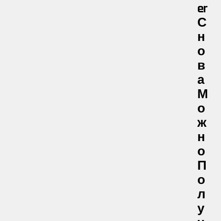
Er
С
Н
О
В
А
М
О
Ж
Н
О
П
О
Л
У