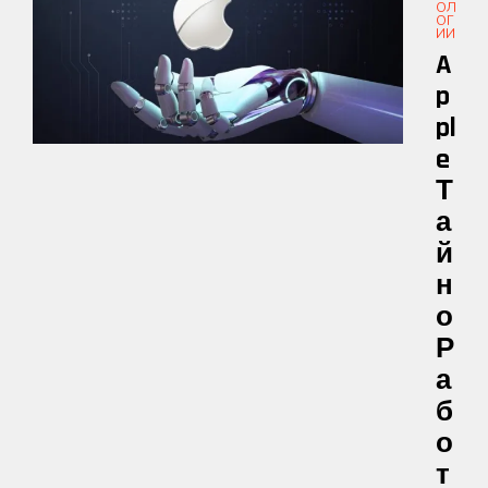
ОЛ
ОГ
ИИ
A
P
Pl
E
Т
А
Й
Н
О
Р
А
Б
О
Т