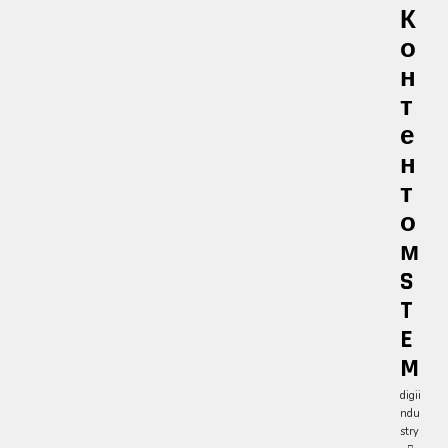
К
О
Н
Т
Е
Н
Т
О
М
S
T
E
M
digii
ndu
stry