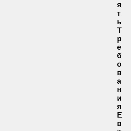
Я
Т
Ь
Т
Р
Е
Б
О
В
А
Н
И
Я
Е
В