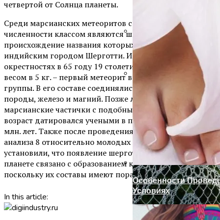
четвертой от Солнца планеты.
Среди марсианских метеоритов самым большим по
численности классом являются шерготтиты,
происхождение названия которых связано с
Ручка-Защелка Для М
индийским городом Шерготти. Именно в его
окрестностях в 65 году 19 столетия было найдено тело
весом в 5 кг. – первый метеорит вышеуказанной
группы. В его составе соединялись базальтовые
Готовим Газон К Хол
породы, железо и магний. Позже люди находили
марсианские частички с подобным составом. Их
возраст датировался учеными в пределах от 1 до 5
млн. лет. Также после проведения спектрального
анализа 8 относительно молодых кратеров они
установили, что появление шерготтитов на нашей
планете связано с образованием кратера Мохаве,
поскольку их составы имеют поразительное сходство.
Особенности Провед
Условиях
In this article: