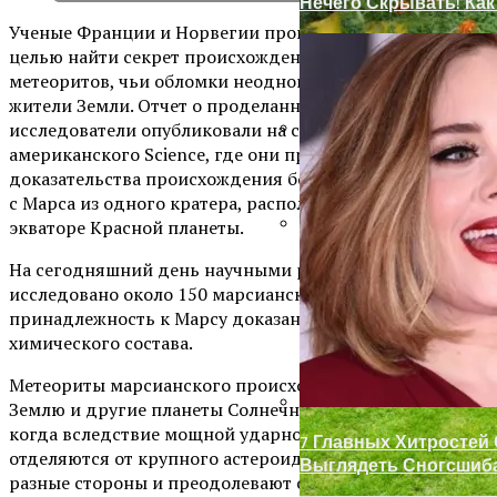
Нечего Скрывать! Ка
Ученые Франции и Норвегии провели исследование с
целью найти секрет происхождения марсианских
метеоритов, чьи обломки неоднократно находили
жители Земли. Отчет о проделанной работе
исследователи опубликовали на страницах
американского Science, где они приводят
Замки С Ручкой Для 
доказательства происхождения большинства «гостей»
с Марса из одного кратера, расположенного на
экваторе Красной планеты.
Декор Для Участка И
На сегодняшний день научными работниками
исследовано около 150 марсианских метеоритов. Их
принадлежность к Марсу доказана с помощью анализа
химического состава.
Метеориты марсианского происхождения попадают на
Землю и другие планеты Солнечной системы тогда,
когда вследствие мощной ударной силы они
7 Главных Хитростей
отделяются от крупного астероида, разлетаются в
Выглядеть Сногсшиб
разные стороны и преодолевают силу притяжения