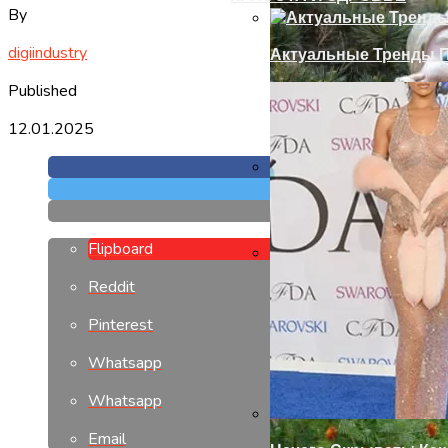
By
digiindustry
Актуальные Тренды П
Published
12.01.2025
Установка Доборов Н
Flipboard
Reddit
Современный Дизайн
Pinterest
Whatsapp
Whatsapp
Email