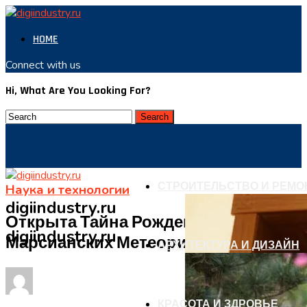
HOME
Connect with us
Hi, What Are You Looking For?
СТРОИТЕЛЬСТВО И РЕМО
Наука и технологии
digiindustry.ru
Открыта Тайна Рождения
digiindustry.ru
Марсианских Метеоритов
АРХИТЕКТУРА И ДИЗАЙН
КРАСОТА И ЗДРОВЬЕ