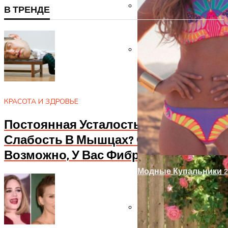
В ТРЕНДЕ
Запоры На Гаражные
Украшение Забора Из
КРАСОТА И ЗДРОВЬЕ
Постоянная Усталость? Апатия И
Слабость В Мышцах? Осторожно!
Возможно, У Вас Фибромиалгия
Модные Купальники 2
Оформление Дверног