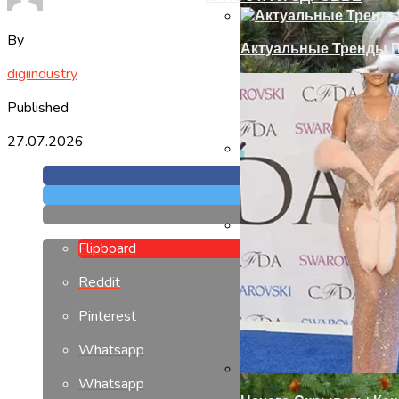
By
Актуальные Тренды П
digiindustry
Published
27.07.2026
Выбираем Ударную Д
Flipboard
Современный Дизайн
Reddit
Pinterest
Whatsapp
Whatsapp