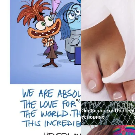
Подъемно-Секционны
Готовим Газон К Хол
Особенности Провед
Условиях