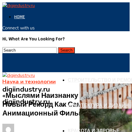
HOME
Connect with us
Hi, What Are You Looking For?
СТРОИТЕЛЬСТВО И РЕМО
Наука и технологии
digiindustry.ru
«Мыслями Наизнанку 2» Установил
digiindustry.ru
Новый Рекорд Как Самый Кассовый
АРХИТЕКТУРА И ДИЗАЙН
Анимационный Фильм
КРАСОТА И ЗДРОВЬЕ