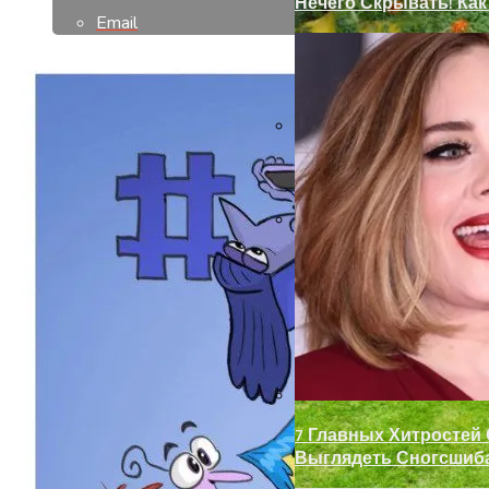
Нечего Скрывать! Ка
Email
Не Закрывается Балко
Декор Для Участка И
7 Главных Хитростей
Выглядеть Сногсшиб