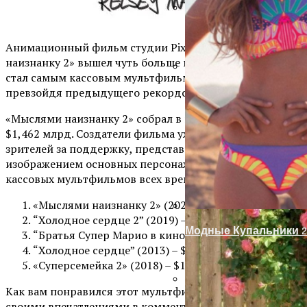
Как Правильно Выбра
Анимационный фильм студии Pixar «Мысками
наизнанку 2» вышел чуть больше месяца назад и уже
стал самым кассовым мультфильмом в истории,
превзойдя предыдущего рекордсмена.
Украшение Забора Из
«Мыслями наизнанку 2» собрал в прокате рекордные
$1,462 млрд. Создатели фильма уже поблагодарили
зрителей за поддержку, представив пост с
изображением основных персонажей. топ-5 самых
кассовых мультфильмов всех времен:
«Мыслями наизнанку 2» (2024) – $1,462 млрд
“Холодное сердце 2” (2019) – $1,450 млрд
Модные Купальники 2
“Братья Супер Марио в кино” (2023) – $1,361 млрд
“Холодное сердце” (2013) – $1,289 млрд
«Суперсемейка 2» (2018) – $1,242 млрд
Как вам понравился этот мультфильм? Поделитесь
Входная Пластиковая
своими впечатлениями в комментариях.