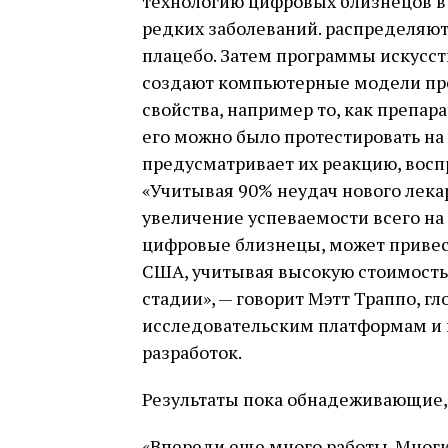
технологию цифровых близнецов в
редких заболеваний. распределяют
плацебо. Затем программы искусст
создают компьютерные модели пре
свойства, например то, как препар
его можно было протестировать на
предусматривает их реакцию, восп
«Учитывая 90% неудач нового лека
увеличение успеваемости всего на
цифровые близнецы, может привес
США, учитывая высокую стоимость
стадии», — говорит Мэтт Траппо, г
исследовательским платформам и
разработок.
Результаты пока обнадеживающие, 
«Впереди еще много работы. Мног