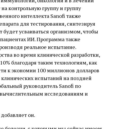
 иммунологии, онкологии и в лечении
 на контрольную группу и группу
венного интеллекта Sanofi также
парата для тестирования, синтезируя
ат будет усваиваться организмом, чтобы
 пациентах ИИ. Программа также
роизводя реальное испытание.
рства во время клинической разработки,
 10% благодаря таким технологиям, как
ти к экономии 100 миллионов долларов
 клинических испытаний на поздней
лобальный руководитель Sanofi по
 вычислительным исследованиям и
добавляет он.
ие болезни, с которыми мы сейчас имеем