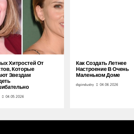
ных Хитростей От
Как Создать Летнее
тов, Которые
Настроение В Очень
ают Звездам
Маленьком Доме
деть
digiindustry
04.06.2026
шибательно
04.05.2026