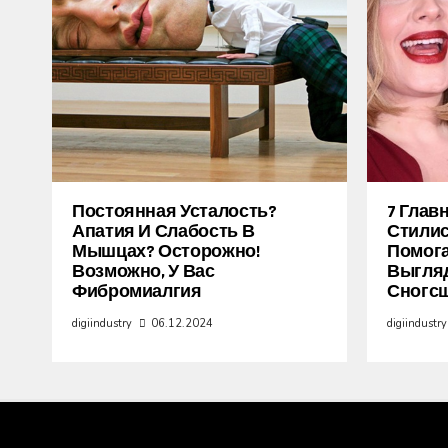
Постоянная Усталость?
7 Глав
Апатия И Слабость В
Стилис
Мышцах? Осторожно!
Помог
Возможно, У Вас
Выгля
Фибромиалгия
Сногс
digiindustry
06.12.2024
digiindustry