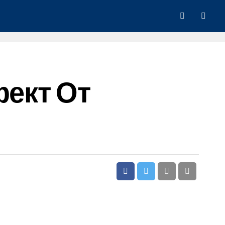
ект От