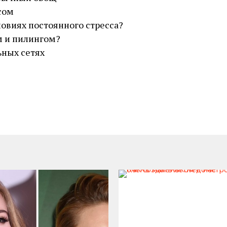
сом
ловиях постоянного стресса?
м и пилингом?
ьных сетях