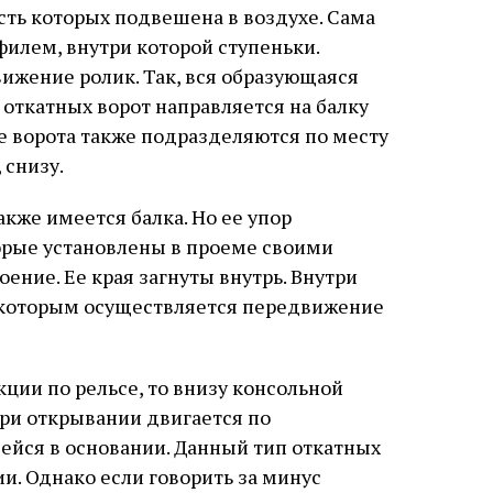
асть которых подвешена в воздухе. Сама
илем, внутри которой ступеньки.
вижение ролик. Так, вся образующаяся
 откатных ворот направляется на балку
е ворота также подразделяются по месту
 снизу.
акже имеется балка. Но ее упор
торые установлены в проеме своими
оение. Ее края загнуты внутрь. Внутри
о которым осуществляется передвижение
кции по рельсе, то внизу консольной
при открывании двигается по
ейся в основании. Данный тип откатных
и. Однако если говорить за минус