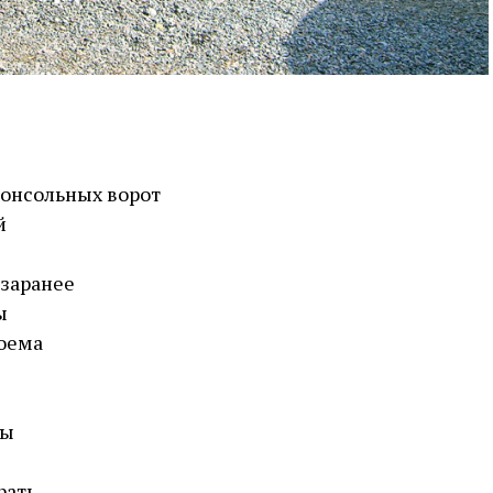
консольных ворот
й
заранее
ы
оема
ры
рать