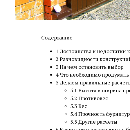
Содержание
1
Достоинства и недостатки 
2
Разновидности конструкци
3
На чем остановить выбор
4
Что необходимо продумать 
5
Делаем правильные расчет
5.1
Высота и ширина пр
5.2
Противовес
5.3
Вес
5.4
Прочность фурниту
5.5
Другие расчеты
6
Какие комплектующие выб