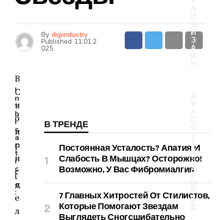
Р
А
И
Д
И
By
digiindustry
З
Published
11.01.2
А
025
Й
Н
В
I
С
К
n
и
Р
t
А
h
б
С
i
В ТРЕНДЕ
О
s
и
Т
a
р
А
r
Постоянная Усталость? Апатия И
И
t
и
Слабость В Мышцах? Осторожно!
З
i
Д
c
Возможно, У Вас Фибромиалгия
с
Р
l
д
О
e
В
:
7 Главных Хитростей От Стилистов,
е
Ь
Которые Помогают Звездам
Е
л
Выглядеть Сногсшибательно