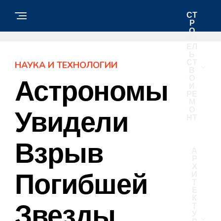
СТ
Р
О
ИТ
ЕЛ
Ь
СТ
НАУКА И ТЕХНОЛОГИИ
В
О
Астрономы
И
РЕ
М
О
Увидели
НТ
Взрыв
А
Р
Х
Погибшей
И
Т
Е
К
Звезды
Т
У