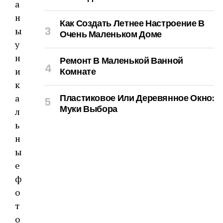
а
н
Как Создать Летнее Настроение В
ы
Очень Маленьком Доме
у
н
Ремонт В Маленькой Ванной
и
Комнате
к
а
Пластиковое Или Деревянное Окно:
Муки Выбора
л
ь
н
ы
е
ф
о
т
о