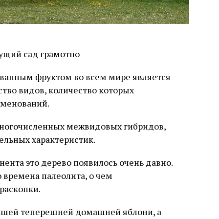
анным фруктом во всем мире является
тво видов, количество которых
именований.
 многочисленных межвидовых гибридов,
ельных характеристик.
нента это дерево появилось очень давно.
 времена палеолита, о чем
раскопки.
нашей теперешней домашней яблони, а