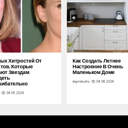
ных Хитростей От
Как Создать Летнее
тов, Которые
Настроение В Очень
ают Звездам
Маленьком Доме
деть
digiindustry
04.06.2026
шибательно
04.05.2026