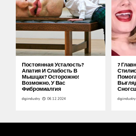
Постоянная Усталость?
7 Глав
Апатия И Слабость В
Стилис
Мышцах? Осторожно!
Помог
Возможно, У Вас
Выгля
Фибромиалгия
Сногс
digiindustry
06.12.2024
digiindustry