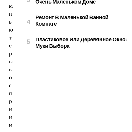
Очень Маленьком Доме
м
п
Ремонт В Маленькой Ванной
ь
Комнате
ю
т
Пластиковое Или Деревянное Окно:
е
Муки Выбора
р
ы
в
о
с
п
р
и
н
и