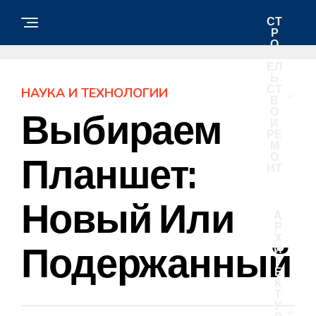
СТ
Р
О
ИТ
ЕЛ
Ь
СТ
НАУКА И ТЕХНОЛОГИИ
В
О
Выбираем
И
РЕ
М
О
Планшет:
НТ
Новый Или
А
Р
Х
Подержанный
И
Т
Е
К
Т
У