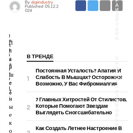
Р
By
digiindustry
А
Published
05.12.2
И
024
Д
И
З
А
Й
I
Н
n
П
t
л
h
i
В ТРЕНДЕ
а
К
s
Р
a
н
А
r
Постоянная Усталость? Апатия И
С
t
ш
Слабость В Мышцах? Осторожно!
О
i
е
Т
c
Возможно, У Вас Фибромиалгия
А
l
т
И
e
З
:
н
7 Главных Хитростей От Стилистов,
Д
Которые Помогают Звездам
ы
Р
О
Выглядеть Сногсшибательно
е
В
Ь
к
Е
Как Создать Летнее Настроение В
о