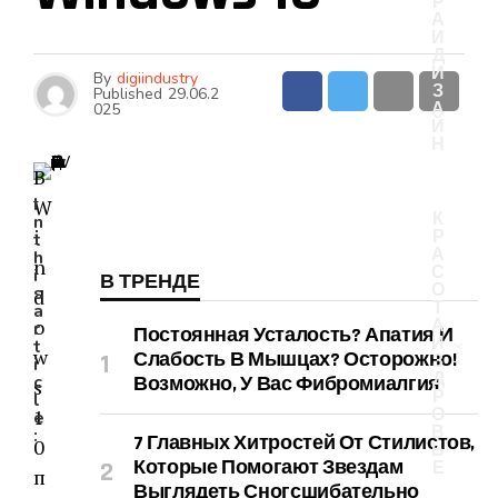
Р
А
И
Д
И
By
digiindustry
З
Published
29.06.2
А
025
Й
Н
В
I
W
К
n
i
Р
t
А
h
n
С
i
В ТРЕНДЕ
О
s
d
Т
a
o
А
r
Постоянная Усталость? Апатия И
И
t
w
Слабость В Мышцах? Осторожно!
З
i
Д
c
Возможно, У Вас Фибромиалгия
s
Р
l
1
О
e
В
:
7 Главных Хитростей От Стилистов,
0
Ь
Которые Помогают Звездам
Е
п
Выглядеть Сногсшибательно