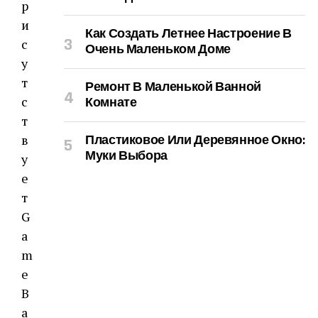
р
и
Как Создать Летнее Настроение В
с
Очень Маленьком Доме
у
т
Ремонт В Маленькой Ванной
с
Комнате
т
в
Пластиковое Или Деревянное Окно:
Муки Выбора
у
е
т
G
a
m
e
B
a