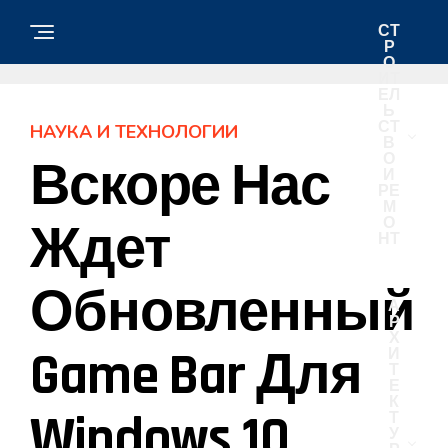
СТ
Р
О
ИТ
ЕЛ
Ь
СТ
НАУКА И ТЕХНОЛОГИИ
В
О
Вскоре Нас
И
РЕ
М
О
Ждет
НТ
Обновленный
А
Р
Х
Game Bar Для
И
Т
Е
К
Windows 10
Т
У