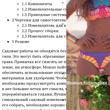
1.1
Компоненты
1.2
Измельчительные системы
Как Сделать Дверной
1.3
Приводные системы
2
Чертежи для самостоятельной сборки
2.1
Измельчитель для веток
2.2
Процесс сборки
Украшение Забора Из
2.3
Измельчитель для травы
3
Резюме
Садовые работы не обходятся без отходов различного
типа. Это могут быть обрезанные ветки или скошенная
трава. Привычка все сжигать не приносит пользы ни
земле, ни атмосфере. Можно пойти другим путем и
обеспечить использование отходов в качестве
материалов для удобрения. Чтобы добиться этого,
Модные Купальники 2
необходимо предусмотреть компостную яму. Бросать
в нее большие ветки нет смысла, т. к. они будут
перерабатываться годами. Лучшим решением будет
самодельный садовый измельчитель. Но перед тем как
его собрать, необходимо хорошо понимать, какие
Ремонт Металлически