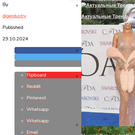
By
digiindustry
Актуальные Тренды П
Published
29.10.2024
Подъемно-Секционны
Flipboard
Reddit
Современный Дизайн
Pinterest
Whatsapp
Whatsapp
Email