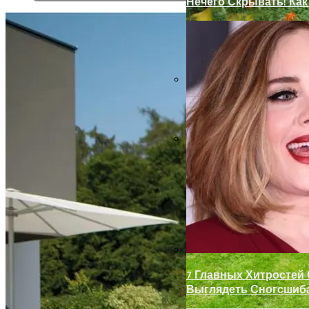
Нечего Скрывать! Ка
Как Правильно Выбра
Декор Для Участка И
7 Главных Хитростей
Выглядеть Сногсшиб