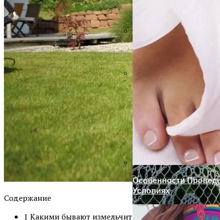
Входная Пластиковая
Готовим Газон К Хол
Особенности Провед
Условиях
Содержание
1
Какими бывают измельчители