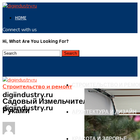
HOME
Connect with us
Hi, What Are You Looking For?
СТРОИТЕЛЬСТВО И РЕМО
Строительство и ремонт
digiindustry.ru
Садовый Измельчитель Своими
digiindustry.ru
Руками
АРХИТЕКТУРА И ДИЗАЙН
КРАСОТА И ЗДРОВЬЕ