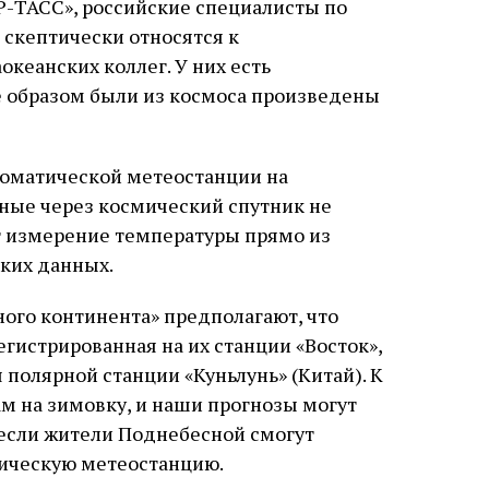
Р-ТАСС», российские специалисты по
скептически относятся к
кеанских коллег. У них есть
 образом были из космоса произведены
томатической метеостанции на
ные через космический спутник не
т измерение температуры прямо из
аких данных.
ного континента» предполагают, что
егистрированная на их станции «Восток»,
полярной станции «Куньлунь» (Китай). К
ам на зимовку, и наши прогнозы могут
 если жители Поднебесной смогут
тическую метеостанцию.