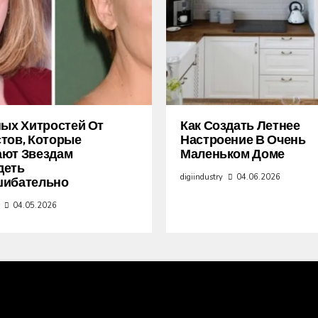
ных Хитростей От
Как Создать Летнее
тов, Которые
Настроение В Очень
ают Звездам
Маленьком Доме
деть
digiindustry
04.06.2026
шибательно
04.05.2026