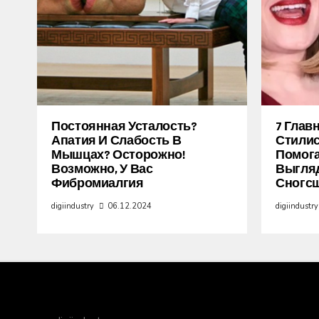
Постоянная Усталость?
7 Глав
Апатия И Слабость В
Стилис
Мышцах? Осторожно!
Помог
Возможно, У Вас
Выгля
Фибромиалгия
Сногс
digiindustry
06.12.2024
digiindustry