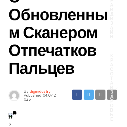
Р
А
Обновленны
И
Д
И
З
М Сканером
А
Й
Н
Отпечатков
К
Р
Пальцев
А
С
О
Т
А
И
By
digiindustry
З
Published
04.07.2
Д
025
Р
О
В
Ь
Н
Е
I
е