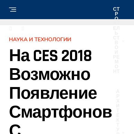
СТ
Р
О
ИТ
ЕЛ
Ь
СТ
НАУКА И ТЕХНОЛОГИИ
В
О
На CES 2018
И
РЕ
М
О
Возможно
НТ
Появление
А
Р
Х
Смартфонов
И
Т
Е
К
С
Т
У