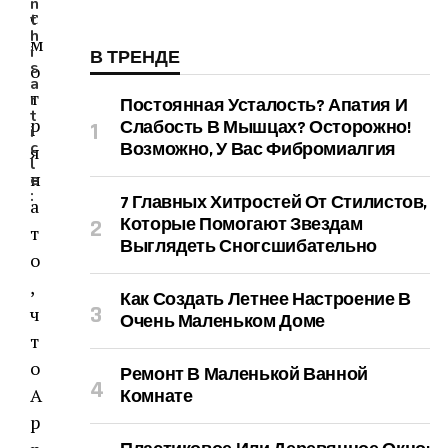
n
с
t
h
м
i
В ТРЕНДЕ
s
о
a
т
r
Постоянная Усталость? Апатия И
t
р
Слабость В Мышцах? Осторожно!
i
c
Возможно, У Вас Фибромиалгия
я
l
н
e
:
7 Главных Хитростей От Стилистов,
а
Которые Помогают Звездам
т
Выглядеть Сногсшибательно
о
,
Как Создать Летнее Настроение В
ч
Очень Маленьком Доме
т
о
Ремонт В Маленькой Ванной
A
Комнате
p