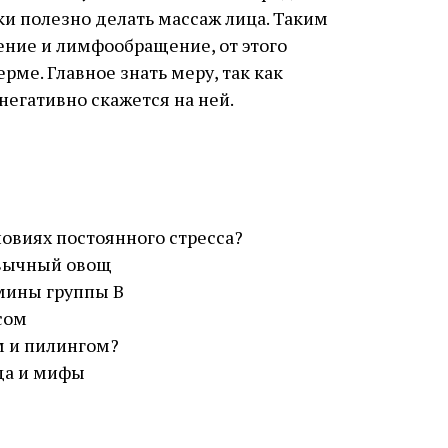
и полезно делать массаж лица. Таким
ение и лимфообращение, от этого
рме. Главное знать меру, так как
егативно скажется на ней.
ловиях постоянного стресса?
ивычный овощ
мины группы В
сом
м и пилингом?
да и мифы