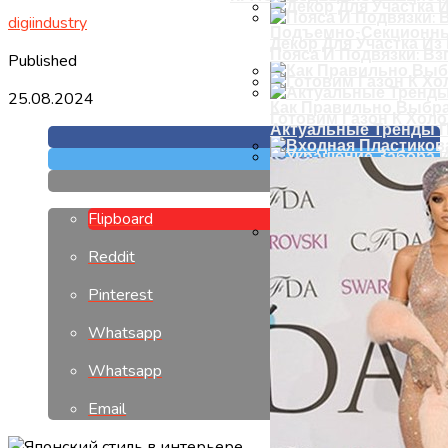
digiindustry
Подъемно-Секционны
Декор Для Участка И
Пояса И Подвязки: Вз
Published
25.08.2024
Как Правильно Выбра
Готовим Газон К Хол
Актуальные Тренды П
Входная Пластиковая
Украшение Забора Из
Flipboard
Reddit
Розы И Их Использов
Pinterest
Whatsapp
Whatsapp
Email