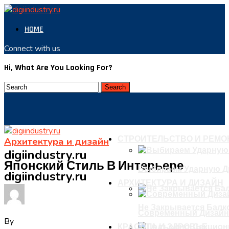
HOME
Connect with us
Hi, What Are You Looking For?
СТРОИТЕЛЬСТВО И РЕМО
Архитектура и дизайн
digiindustry.ru
Японский Стиль В Интерьере
Выбираем Ударную Д
digiindustry.ru
АРХИТЕКТУРА И ДИЗАЙН
Не Закрывается Балко
Современный Дизайн
By
КРАСОТА И ЗДРОВЬЕ