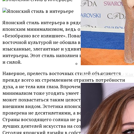
Японский стиль интерьера в ряде школ именуют
японским минимализмом, ведь он следует правилу
«Безобразно все излишнее». Повальная увлеченность
восточной культурой не обошла вниманием
изысканные, элегантные и удивительно гармоничные
интерьеры. Этот стиль наполнен воздухом, здоровьем
и силой.
Наверное, прелесть восточных стилей объясняется
Нечего Скрывать! Ка
прежде всего их стремлением отразить потребности
духа, а не тела или глаза. Впрочем, глазу японский
минимализм тоже угодить умеет – мало какой стиль
может похвастаться таким целостным и своеобразным
внешним видом. Эстетика японского минимализма
проверена не десятилетиями, а веками. Культура
Страны восходящего солнца не раз вдохновляла
лучших деятелей искусства на создание шедевров.
Сегодня японский дизайн в собственной квартире при