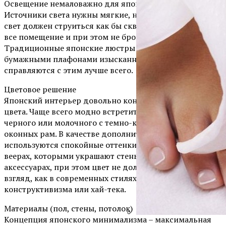
Освещение немаловажно для японского интерьера.
Источники света нужны мягкие, ненавязчивые, а сам
свет должен струиться как бы сквозь стены, наполняя
все помещение и при этом не бросаясь в глаза.
Традиционные японские люстры и светильники с
бумажными плафонами изысканных форм
справляются с этим лучше всего.
Цветовое решение
Японский интерьер довольно консервативен в выборе
цвета. Чаще всего модно встретить сочетание белого и
черного или молочного с темно-коричневым оттенком
оконных рам. В качестве дополнительных
используются спокойные оттенки. Например, на
веерах, которыми украшают стены, или других
аксессуарах, при этом цвет не должен притягивать
взгляд, как в современных стилях вроде
конструктивизма или хай-тека.
Материалы (пол, стены, потолок)
Концепция японского минимализма – максимальная