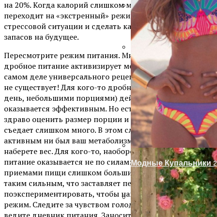
на 20%. Когда калорий слишком мало, организм
переходит на «экстренный» режим, пытаясь выжить в
Запоры На Гаражные
стрессовой ситуации и сделать как можно больше
запасов на будущее.
Пересмотрите режим питания. Многие уверены, что
Украшение Забора Из
дробное питание активизирует метаболизм, но на
самом деле универсального рецепта для всех женщин
не существует! Для кого-то дробное питание (5-6 раз в
день, небольшими порциями) действительно
оказывается эффективным. Но есть и те, кто не может
здраво оценить размер порции и при таком подходе
съедает слишком много. В этом случае каким бы
активным ни был ваш метаболизм, вы все равно
наберете вес. Для кого-то, наоборот, трехразовое
питание оказывается не по силам: перерывы между
Модные Купальники 2
приемами пищи слишком большие, и голод становится
таким сильным, что заставляет переедать. Попробуйте
поэкспериментировать, чтобы найти оптимальный
режим. Следите за чувством голода в течение дня,
ведите дневник питания. Заносите в него все блюда и
Оформление Дверног