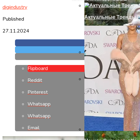
digiindustry
Актуальные Тренды П
Published
27.11.2024
Установка Доборов Н
Flipboard
Reddit
Современный Дизайн
Pinterest
Whatsapp
Whatsapp
Email