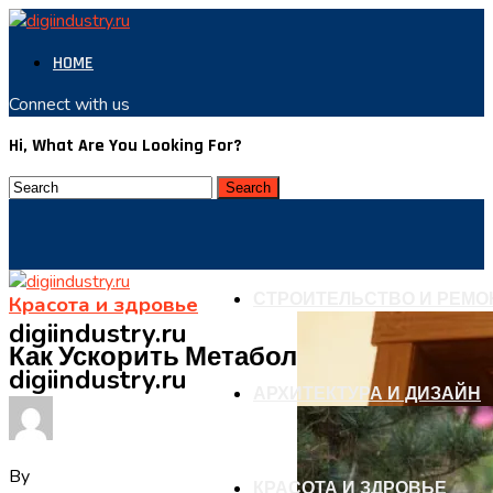
HOME
Connect with us
Hi, What Are You Looking For?
СТРОИТЕЛЬСТВО И РЕМО
Красота и здровье
digiindustry.ru
Как Ускорить Метаболизм?
digiindustry.ru
АРХИТЕКТУРА И ДИЗАЙН
By
КРАСОТА И ЗДРОВЬЕ