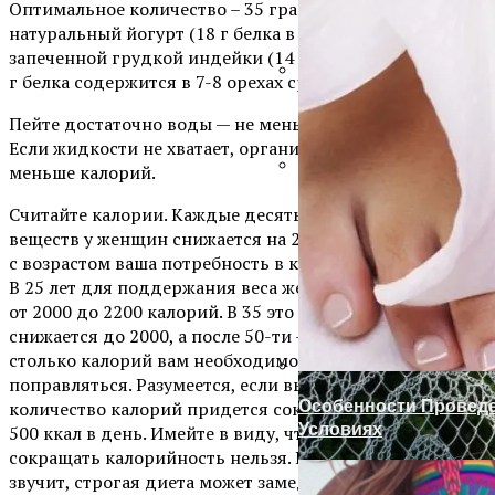
Оптимальное количество – 35 граммов. Попробуйте
натуральный йогурт (18 г белка в порции), тост с
запеченной грудкой индейки (14 г) и грецкие орехи (4
г белка содержится в 7-8 орехах среднего размера).
Ручка-Защелка Для М
Пейте достаточно воды — не меньше 2 литров в сутки.
Если жидкости не хватает, организм перерабатывает
меньше калорий.
Готовим Газон К Хол
Считайте калории. Каждые десять лет скорость обмена
веществ у женщин снижается на 2-3 %, а это значит, что
с возрастом ваша потребность в калориях сокращается.
В 25 лет для поддержания веса женщине необходимо
от 2000 до 2200 калорий. В 35 это количество
снижается до 2000, а после 50-ти – до 1800. Именно
столько калорий вам необходимо, чтобы не
поправляться. Разумеется, если вы хотите похудеть,
Особенности Провед
количество калорий придется сократить — в идеале на
Условиях
500 ккал в день. Имейте в виду, что слишком сильно
сокращать калорийность нельзя. Как ни абсурдно это
звучит, строгая диета может замедлить обмен веществ