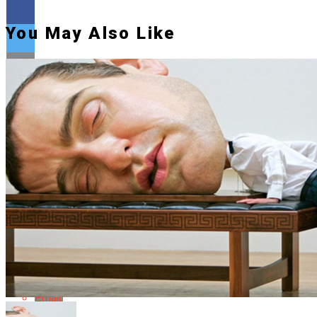
You May Also Like
Flipboard
Reddit
Pinterest
Whatsapp
Whatsapp
Email