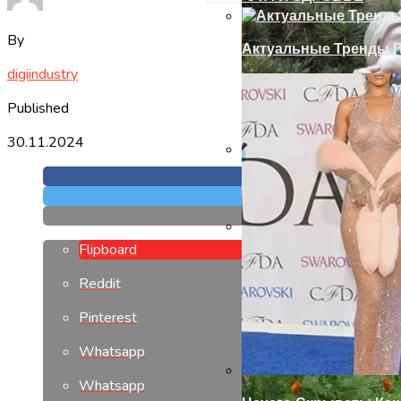
By
Актуальные Тренды П
digiindustry
Published
30.11.2024
Установка Доборов Н
Flipboard
Современный Дизайн
Reddit
Pinterest
Whatsapp
Whatsapp