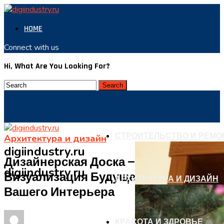
HOME
Connect with us
Hi, What Are You Looking For?
СТРОИТЕЛЬСТВО И РЕМО
Архитектура и дизайн
digiindustry.ru
Дизайнерская Доска —
digiindustry.ru
Визуализация Будущего Образа
АРХИТЕКТУРА И ДИЗАЙН
Вашего Интерьера
КРАСОТА И ЗДРОВЬЕ