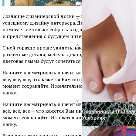
Создание дизайнерской доски — это важный шаг к
успешному дизайну интерьера. Дизайнерская доска
помогает не только собрать в одном месте ваши идеи
Ручка-Защелка Для М
и представления о будущем интерьере.
С ней гораздо проще увидеть, насколько гармонично
различные детали, мебель, декор, аксессуары и и их
Готовим Газон К Хол
цветовая гамма будут сочетаться между собой.
Начните насматривать и начитывать информацию. И
все, все, все, что кажется Вам интересным в данный
момент сохраняйте. И желательно — собирайте в одну
папку.
Начните насматривать и начитывать информацию. И
все, все, все — что кажется Вам интересным в данный
Особенности Провед
момент сохраняйте. И желательно — собирайте в одну
Условиях
папку.
Если листаете журналы — смело делайте вырезки. Если