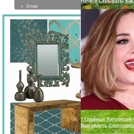
Нечего Скрывать! Ка
Email
Замки С Ручкой Для 
Декор Для Участка И
7 Главных Хитростей
Выглядеть Сногсшиб