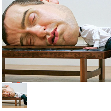
Flipboard
Reddit
Pinterest
Whatsapp
Whatsapp
Email