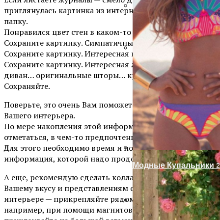
приглянулась картинка из интернета — копируйте в
папку.
Запоры На Гаражные
Понравился цвет стен в каком-то интерьере?
Сохраните картинку. Симпатичный рисунок на обоях?
Сохраните картинку. Интересная планировка?
Сохраните картинку. Интересная люстра… милый
Украшение Забора Из
диван… оригинальные шторы… красивая картина..
Сохраняйте.
Поверьте, это очень Вам поможет в создании дизайна
Вашего интерьера.
По мере накопления этой информации, что-то будет
отметаться, в чем-то предпочтения окрепнут.
Для этого необходимо время и новый опыт, новая
информация, которой надо продолжать насыщаться.
Модные Купальники 2
А еще, рекомендую сделать коллаж. Все, что отвечает
Вашему вкусу и представлениям о красоте и стиле в
интерьере — прикрепляйте рядом на одну доску,
например, при помощи магнитов или булавок, или
Оформление Дверног