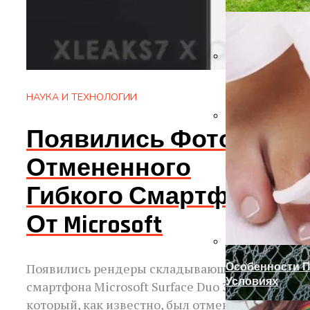
Ручка-Защелка
НАУКА И ТЕХНОЛОГИИ
Появились Фото
Готовим Газон
Отмененного
Гибкого Смартфона
От Microsoft
Особенности 
Появились рендеры складывающегося
Условиях
смартфона Microsoft Surface Duo 3,
который, как известно, был отменен.