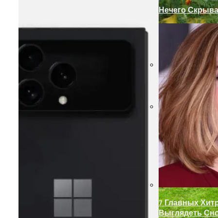
Нечего Скрыва
Замки С Ручко
Декор Для Уча
7 Главных Хит
Выглядеть Сн