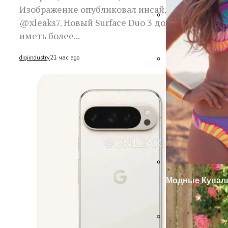
Изображение опубликовал инсайдер
@xleaks7. Новый Surface Duo 3 должен
Запоры На Га
иметь более...
digiindustry
21 час ago
Украшение Заб
Модные Купаль