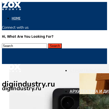
HOME
Connect with us
Hi, What Are You Looking For?
СТРОИТЕЛЬСТВО И
digiindustry.ru
digiindustry.ru
АРХИТЕКТУРА И Д