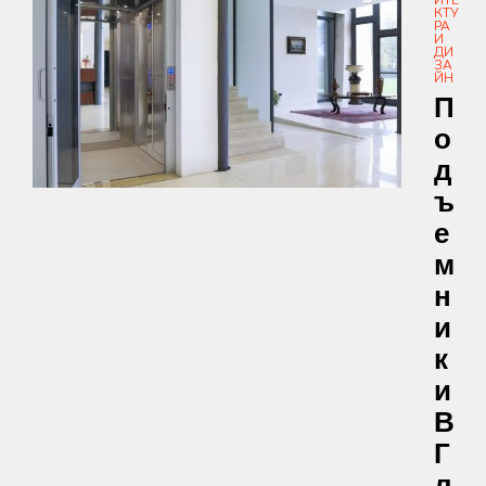
КТУ
РА
И
ДИ
ЗА
ЙН
П
О
Д
Ъ
Е
М
Н
И
К
И
В
Г