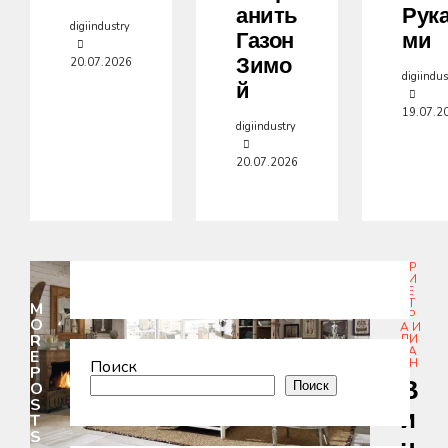
Анить
Рук
digiindustry
Газон
Ми
Зимо
20.07.2026
digiindus
Й
19.07.2
digiindustry
20.07.2026
АР
ХИ
ТЕ
КТ
M
УР
O
А И
R
ДИ
ЗА
E
ЙН
Поиск
P
В
O
Поиск
S
И
T
S