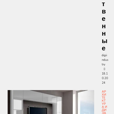
Т
В
Е
Н
Н
Ы
Е
digii
ndus
try
18.1
0.20
24
АР
ХИ
ТЕ
КТ
УР
А И
ДИ
ЗА