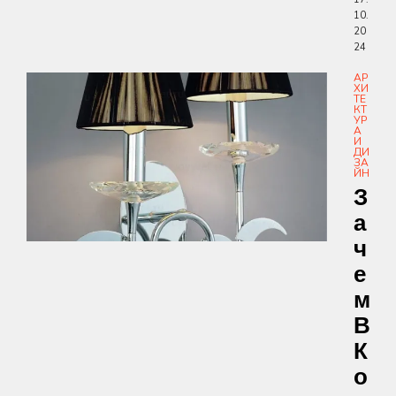
10.
20
24
АР
ХИ
ТЕ
КТ
УР
А
И
ДИ
ЗА
ЙН
З
А
Ч
Е
М
В
К
О