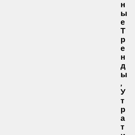
Н
Ы
Е
Т
Р
Е
Н
Д
Ы
,
У
Т
Р
А
Т