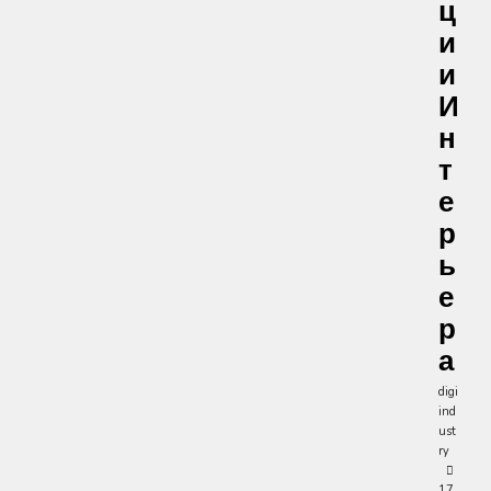
Ц
И
И
И
Н
Т
Е
Р
Ь
Е
Р
А
digi
ind
ust
ry
17.