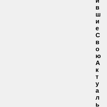
И
В
Ш
И
Е
С
В
О
Ю
А
К
Т
У
А
Л
Ь