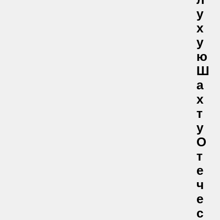
Л
У
Х
У
Ю
Ш
А
Х
Т
У
О
Т
Е
Ч
Е
С