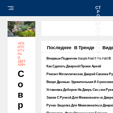
СТ
Р
О
ИТ
ЕЛ
Ь
СТ
В
О
АРХ
И
ИТЕ
Последнее
В Тренде
Вид
РЕ
КТУ
М
РА
О
И
Впервые Подмечен Google Pixel 9 Pro Fold В
НТ
ДИЗ
Реальных Условиях
АЙН
Как Сделать Дверной Проем Аркой
С
Ремонт Металлических Дверей Своими Р
А
Р
О
Вверх Дрожью. Удивительная И Агрессив
Х
Сексуальная Жизнь Редких Лягушек Дарв
И
Установка Доборов На Дверь Своими Рук
В
Т
Е
Замки С Ручкой Для Межкомнатных Двер
К
Р
Т
Ручка-Защелка Для Межкомнатных Двере
У