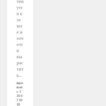
тян
утс
я к
зе
мл
е и
хоч
етс
я
вы
рас
тит
ь...
digiin
dustr
y
20.0
7.20
26