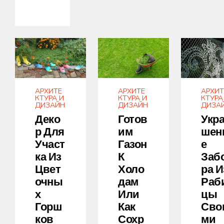
АРХИТЕ
АРХИТЕ
АРХИТ
КТУРА И
КТУРА И
КТУРА
ДИЗАЙН
ДИЗАЙН
ДИЗА
Деко
Готов
Укр
Р Для
Им
Шен
Участ
Газон
Е
Ка Из
К
Заб
Цвет
Холо
Ра И
Очны
Дам
Раб
Х
Или
Цы
Горш
Как
Сво
Ков
Сохр
Ми