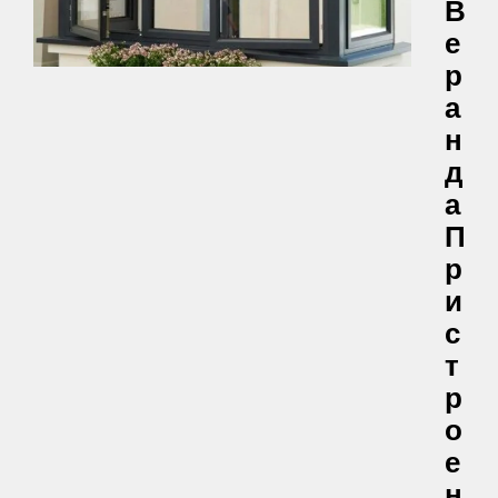
В
Е
Р
А
Н
Д
А
П
Р
И
С
Т
Р
О
Е
Н