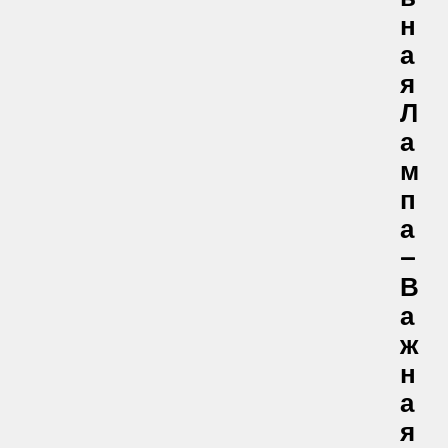
Н
А
Я
Л
А
М
П
А
—
В
А
Ж
Н
А
Я