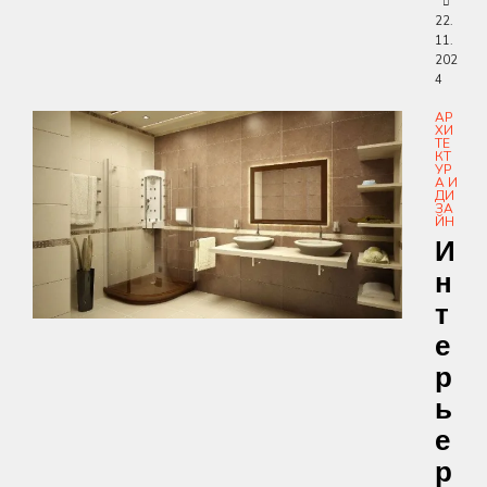
22.
11.
202
4
АР
ХИ
ТЕ
КТ
УР
А И
ДИ
ЗА
ЙН
И
Н
Т
Е
Р
Ь
Е
Р