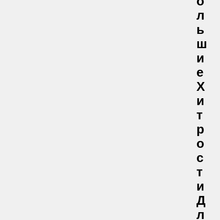
О
Л
Ь
Ш
И
Е
Х
И
Т
Р
О
С
Т
И
Д
Л