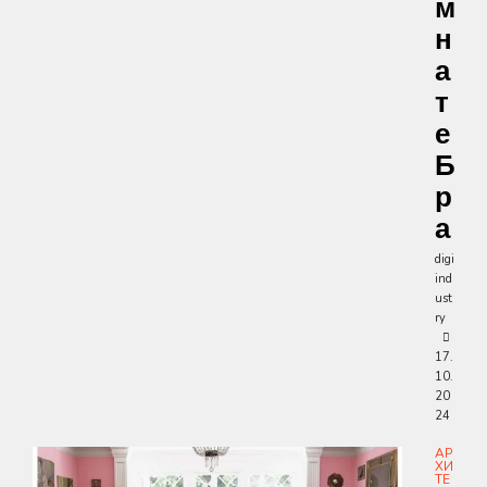
М
Н
А
Т
Е
Б
Р
А
digi
ind
ust
ry
17.
10.
20
24
АР
ХИ
ТЕ