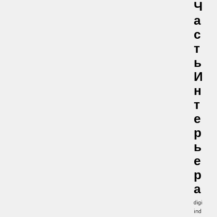
Ч
А
С
Т
Ь
И
Н
Т
Е
Р
Ь
Е
Р
А
digi
ind