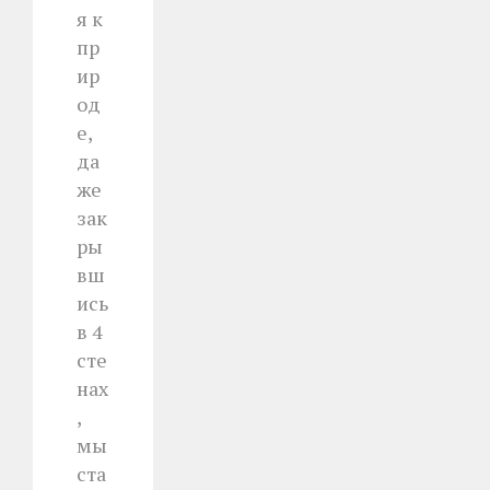
я к
пр
ир
од
е,
да
же
зак
ры
вш
ись
в 4
сте
нах
,
мы
ста