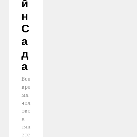
Й
Н
С
А
Д
А
Все
вре
мя
чел
ове
к
тян
етс