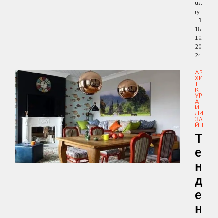
ust
ry
18.
10.
20
24
АР
ХИ
ТЕ
КТ
УР
А
И
ДИ
ЗА
ЙН
Т
Е
Н
Д
Е
Н