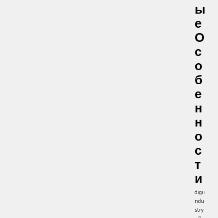
Ы
Е
О
С
О
Б
Е
Н
Н
О
С
Т
И
digii
ndu
stry