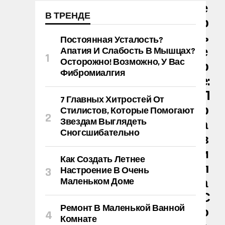
Е
В ТРЕНДЕ
Р
Ь
Постоянная Усталость?
Е
Апатия И Слабость В Мышцах?
Осторожно! Возможно, У Вас
Р
Фибромиалгия
Е:
П
7 Главных Хитростей От
Р
Стилистов, Которые Помогают
Звездам Выглядеть
А
Сногсшибательно
В
И
Как Создать Летнее
Л
Настроение В Очень
А
Маленьком Доме
С
Ремонт В Маленькой Ванной
О
Комнате