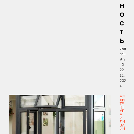
Н
О
С
Т
Ь
digii
ndu
stry
22.
11.
202
4
АР
ХИ
ТЕ
КТ
УР
А
И
ДИ
ЗА
ЙН