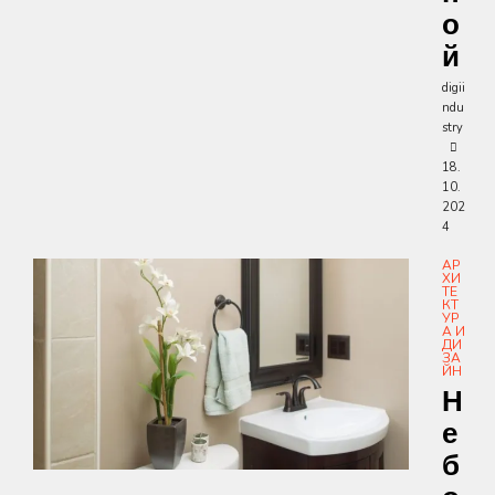
О
Й
digii
ndu
stry
18.
10.
202
4
АР
ХИ
ТЕ
КТ
УР
А И
ДИ
ЗА
ЙН
Н
Е
Б