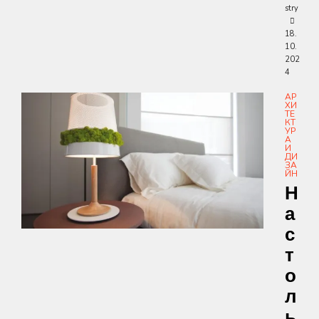
stry
18.
10.
202
4
АР
ХИ
ТЕ
КТ
УР
А
И
ДИ
ЗА
ЙН
Н
А
С
Т
О
Л
Ь