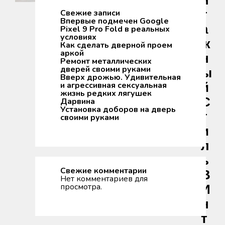
Н
Т
Свежие записи
Впервые подмечен Google
А
Pixel 9 Pro Fold в реальных
условиях
Ж
Как сделать дверной проем
аркой
Н
Ремонт металлических
дверей своими руками
Ы
Вверх дрожью. Удивительная
и агрессивная сексуальная
Й
жизнь редких лягушек
С
Дарвина
Установка доборов на дверь
Т
своими руками
И
Л
Ь
Свежие комментарии
В
Нет комментариев для
просмотра.
И
Н
Т