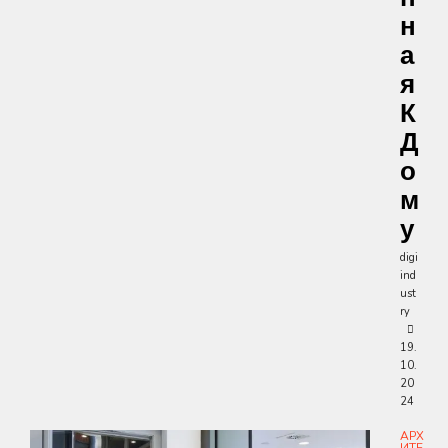
Н
А
Я
К
Д
О
М
У
digi
ind
ust
ry
19.
10.
20
24
АРХ
ИТЕ