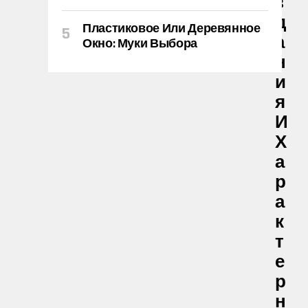
З
Д
Пластиковое Или Деревянное
А
Окно: Муки Выбора
Н
И
Я
И
Х
А
Р
А
К
Т
Е
Р
Н