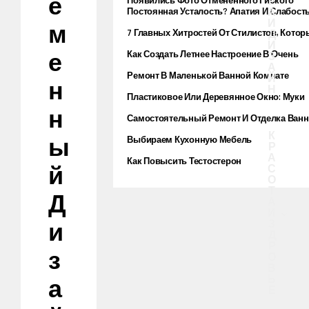
Е
Р
Появились Фото Отмененного Гибкого
А
Смартфона От Microsoft
Постоянная Усталость? Апатия И Слабост
И
Мышцах? Осторожно! Возможно, У Вас
М
7 Главных Хитростей От Стилистов, Котор
Д
Фибромиалгия
Помогают Звездам Выглядеть
И
Е
Как Создать Летнее Настроение В Очень
Сногсшибательно
З
Маленьком Доме
А
Ремонт В Маленькой Ванной Комнате
Й
Н
Н
Пластиковое Или Деревянное Окно: Муки
Выбора
Н
Самостоятельный Ремонт И Отделка Ван
К
Ы
Выбираем Кухонную Мебель
Р
А
Как Повысить Тестостерон
Й
С
О
Т
Д
А
И
З
И
Д
Р
З
О
В
Ь
А
Е