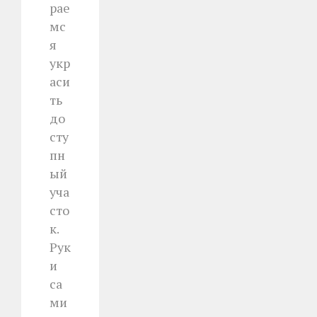
рае
мс
я
укр
аси
ть
до
сту
пн
ый
уча
сто
к.
Рук
и
са
ми