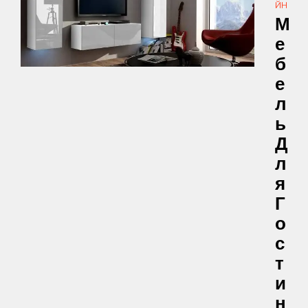
ЙН
М
Е
Б
Е
Л
Ь
Д
Л
Я
Г
О
С
Т
И
Н