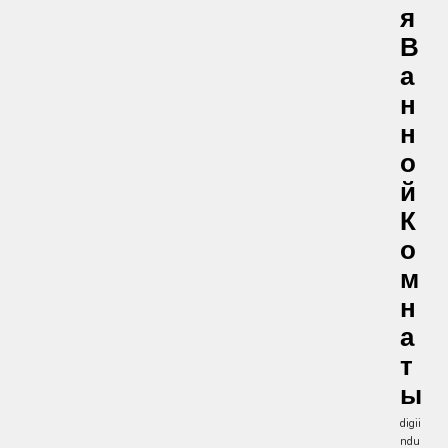
Я
В
А
Н
Н
О
Й
К
О
М
Н
А
Т
Ы
digii
ndu