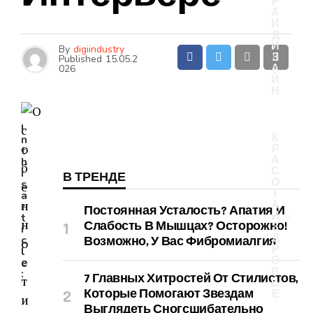
Р
А
И
Д
И
By
digiindustry
З
Published
15.05.2
А
026
Й
Н
I
К
n
Р
t
А
h
С
i
В ТРЕНДЕ
О
s
Т
a
А
r
Постоянная Усталость? Апатия И
И
t
Слабость В Мышцах? Осторожно!
З
i
Д
c
Возможно, У Вас Фибромиалгия
Р
l
О
e
В
:
7 Главных Хитростей От Стилистов,
Ь
Которые Помогают Звездам
Е
Выглядеть Сногсшибательно