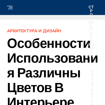
СТ
Р
О
ИТ
ЕЛ
Ь
СТ
АРХИТЕКТУРА И ДИЗАЙН
В
О
Особенности
И
РЕ
М
О
Использовани
НТ
Я Различны
А
Р
Х
Цветов В
И
Т
Е
К
Интерьере
Т
У