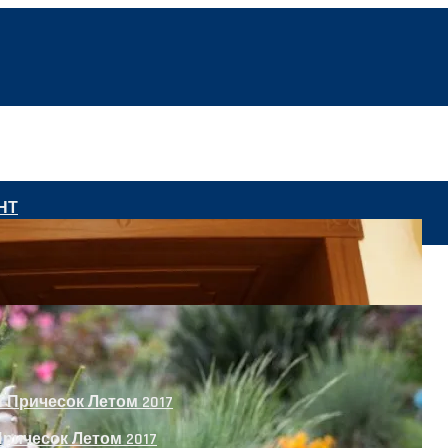
НТ
 5G
ричесок Летом 2017