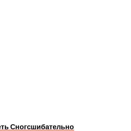
еть Сногсшибательно