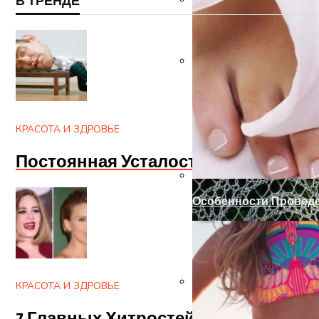
В ТРЕНДЕ
Ручка-Защелка Для М
Готовим Газон К Хол
КРАСОТА И ЗДРОВЬЕ
Постоянная Усталость? Апатия И 
Особенности Провед
КРАСОТА И ЗДРОВЬЕ
Запоры На Гаражные