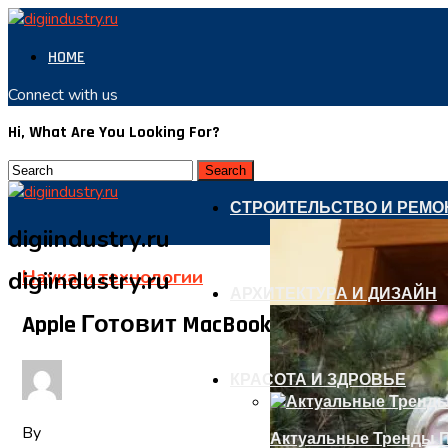
HOME
Connect with us
Hi, What Are You Looking For?
СТРОИТЕЛЬСТВО И РЕМО
digiindustry.ru
Наука и технологии
digiindustry.ru
АРХИТЕКТУРА И ДИЗАЙН
Apple Готовит MacBook С Улучшенным
КРАСОТА И ЗДРОВЬЕ
By
Актуальные Тренды П