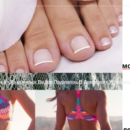
ежкомнатных Дверей
одам Или Как Сохранить Газон Зимой
Слабость В Мышцах? Осторожно! Возм
ения Различных Видов Педикюра В Домашних Условия
 Ворота Своими Руками