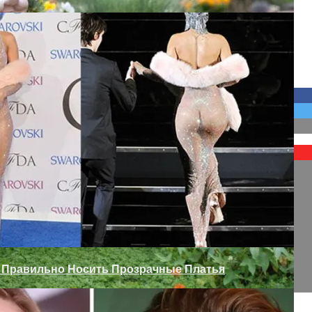
а Дверь Своими Руками
 Сада
к Правильно Носить Прозрачные Платья