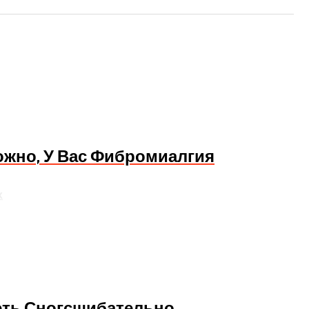
ожно, У Вас Фибромиалгия
х