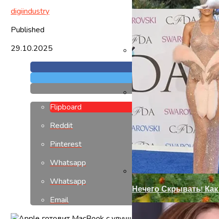
digiindustry
Published
29.10.2025
Установка Доборов Н
Flipboard
Современный Дизайн
Reddit
Pinterest
Whatsapp
Whatsapp
Нечего Скрывать! Ка
Email