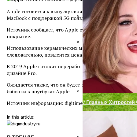
Apple готовится к выпуску своих первых сотовых 16-д
MacBook с поддержкой 5G появится во второй половин
Замки С Ручкой Для 
Источник сообщает, что Apple отойдет от стандарта и
покрытие.
Использование керамических материалов может повысит
Декор Для Участка И
следовательно, повысится цена и на ноутбуки.
В 2019 Apple готовит переработанный MacBook Pro с 
дизайне Pro.
Ожидается также, что он будет оснащен новой клавиа
бабочки в ноутбуках Apple.
7 Главных Хитростей
Источник информации: digitimes
In this article: