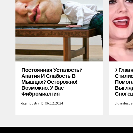
Постоянная Усталость?
7 Глав
Апатия И Слабость В
Стилис
Мышцах? Осторожно!
Помог
Возможно, У Вас
Выгля
Фибромиалгия
Сногс
digiindustry
06.12.2024
digiindustry