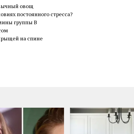
ивычный овощ
ловиях постоянного стресса?
мины группы В
сом
 прыщей на спине