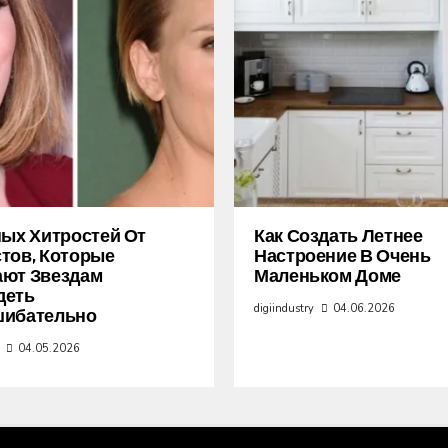
ных Хитростей От
Как Создать Летнее
тов, Которые
Настроение В Очень
ают Звездам
Маленьком Доме
деть
digiindustry
04.06.2026
шибательно
04.05.2026