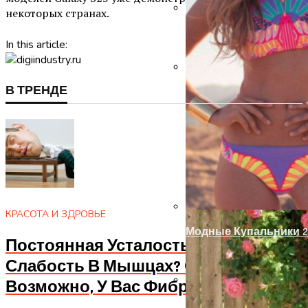
некоторых странах.
Запоры На Гаражные
In this article:
В ТРЕНДЕ
Украшение Забора Из
КРАСОТА И ЗДРОВЬЕ
Модные Купальники 2
Постоянная Усталость? Апатия И
Слабость В Мышцах? Осторожно!
Возможно, У Вас Фибромиалгия
Оформление Дверног