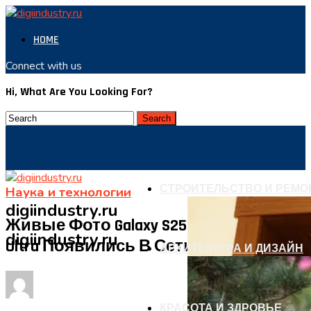
HOME
Connect with us
Hi, What Are You Looking For?
СТРОИТЕЛЬСТВО И РЕМО
Наука и технологии
digiindustry.ru
Живые Фото Galaxy S25, S25+ И S25
digiindustry.ru
Ultra Появились В Сети
АРХИТЕКТУРА И ДИЗАЙН
КРАСОТА И ЗДРОВЬЕ