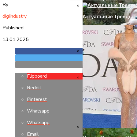
By
digiindustry
Актуальные Тренды П
Published
13.01.2025
Установка Доборов Н
Flipboard
Reddit
Современный Дизайн
Pinterest
Whatsapp
Whatsapp
Email