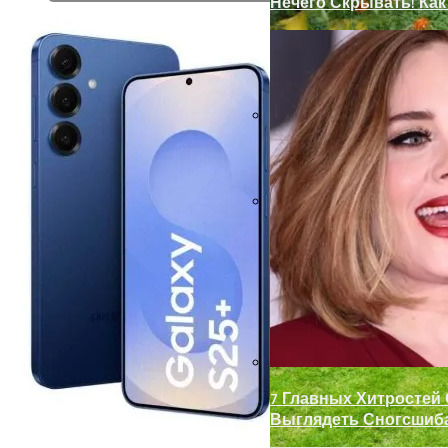
Нечего Скрывать! Ка
Замки С Ручкой Для 
Декор Для Участка И
7 Главных Хитростей
Выглядеть Сногсшиб