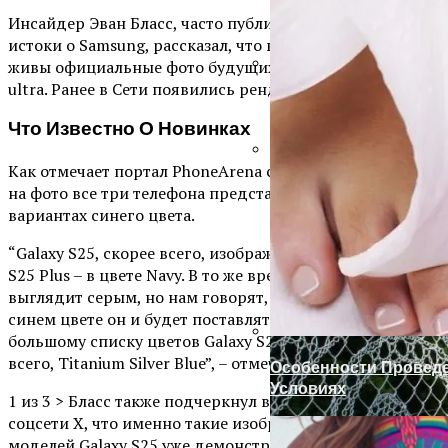
Инсайдер Эван Бласс, часто публикующий точные
истоки о Samsung, рассказал, что в наличии у него
живы официальные фото будущих Galaxy S25, S25+, S25
ultra. Ранее в Сети появились рендеры этих моделей.
Ручка-Защелка Для М
Что Известно О Новинках
Как отмечает портал PhoneArena со ссылкой на Бласса,
Готовим Газон К Хол
на фото все три телефона представлены в разных
вариантах синего цвета.
“Galaxy S25, скорее всего, изображен в цвете Icy Blue, а
S25 Plus – в цвете Navy. В то же время, Galaxy S25 ultra
выглядит серым, но нам говорят, что именно в таком
синем цвете он и будет поставляться. Если верить
большому списку цветов Galaxy S25, то это, вероятнее
всего, Titanium Silver Blue”, – отмечает источник.
Особенности Провед
Условиях
1 из 3 > Бласс также подчеркнул в своем сообщении в
соцсети Х, что именно такие изображения этих
моделей Galaxy S25 уже демонстрируют в рекламе в