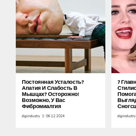
Постоянная Усталость?
7 Глав
Апатия И Слабость В
Стилис
Мышцах? Осторожно!
Помог
Возможно, У Вас
Выгля
Фибромиалгия
Сногс
digiindustry
06.12.2024
digiindustry