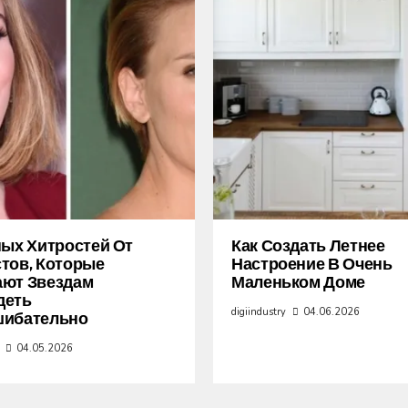
ных Хитростей От
Как Создать Летнее
тов, Которые
Настроение В Очень
ают Звездам
Маленьком Доме
деть
digiindustry
04.06.2026
шибательно
04.05.2026