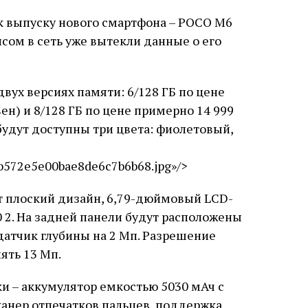
 к выпуску нового смартфона – POCO M6
сом в сеть уже вытекли данные о его
двух версиях памяти: 6/128 ГБ по цене
ен) и 8/128 ГБ по цене примерно 14 999
 будут доступны три цвета: фиолетовый,
b572e5e00bae8de6c7b6b68.jpg»/>
т плоский дизайн, 6,79-дюймовый LCD-
 2. На задней панели будут расположены
датчик глубины на 2 Мп. Разрешение
ять 13 Мп.
и – аккумулятор емкостью 5030 мАч с
канер отпечатков пальцев, поддержка