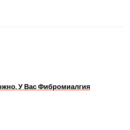
х
ожно, У Вас Фибромиалгия