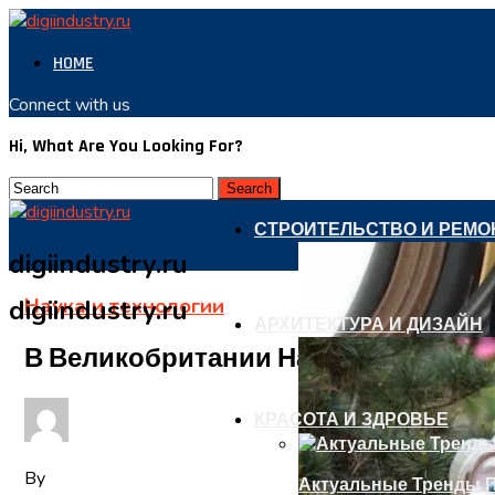
HOME
Connect with us
Hi, What Are You Looking For?
СТРОИТЕЛЬСТВО И РЕМО
digiindustry.ru
Наука и технологии
digiindustry.ru
АРХИТЕКТУРА И ДИЗАЙН
В Великобритании Начали Ездить 
КРАСОТА И ЗДРОВЬЕ
By
Актуальные Тренды П