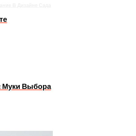
ание В Дизайне Сада
те
: Муки Выбора