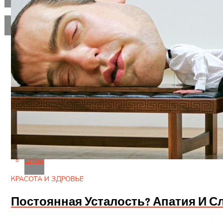
Flipboard
Reddit
Pinterest
Whatsapp
Whatsapp
Email
КРАСОТА И ЗДРОВЬЕ
Постоянная Усталость? Апатия И 