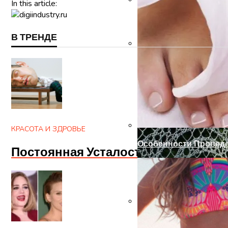
In this article:
Как Сделать Дверной
В ТРЕНДЕ
Готовим Газон К Хол
КРАСОТА И ЗДРОВЬЕ
Особенности Провед
Постоянная Усталость? Апатия И 
Ремонт Металлически