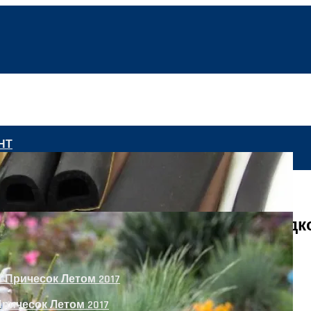
НТ
Автобусы С Индукционной Подзарядко
ричесок Летом 2017