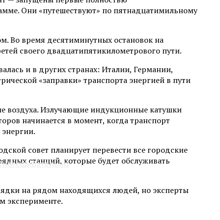
грамме. Они «путешествуют» по пятнадцатимильному
м. Во время десятиминутных остановок на
ретей своего двадцатипятикилометрового пути.
лась и в других странах: Италии, Германии,
рической «заправки» транспорта энергией в пути
ие воздуха. Излучающие индукционные катушки
торов начинается в момент, когда транспорт
 энергии.
одской совет планирует перевести все городские
рядных станций, которые будет обслуживать
 Сногсшибательно
рядки на рядом находящихся людей, но эксперты
ом эксперименте.