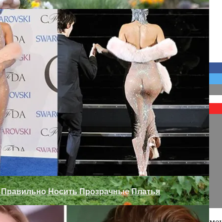
ть Уплотнитель Для Двери
 Сада
к Правильно Носить Прозрачные Платья
 в 75 милях от Лондона) стартовал интересный эксперим