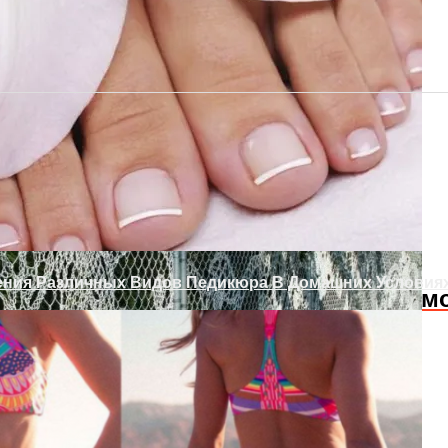
 Проем Аркой
одам Или Как Сохранить Газон Зимой
ения Различных Видов Педикюра В Домашних Условия
Слабость В Мышцах? Осторожно! Возм
х Дверей Своими Руками