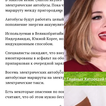
электрические автобусы. Пока что их всего восемь, 
маршруту между пригородами Волвертон (Wolverton) и 
Автобусы будут работать целый день, подзаряжаясь 
Входная Пластиковая
пополнение энергии аккумуляторов, система сможет 
Используемая в Великобритании индукционная техноло
Нидерландах, Южной Корее, но только в Южной Корее 
Декор Для Участка И
индукционным способом.
Специалисты ожидают, что внедрение проекта позвол
вмонтированы в асфальт на обоих концах маршрута дв
припаркован к очередной зарядной станции и шасси 
Восемь электрических автобусов – это только скромно
автобусные маршруты на электричество. Также власти
7 Главных Хитростей
электрические такси.
Есть некоторые опасения по поводу вредного воздей
считают, что об этом нужно беспокоиться, только ес