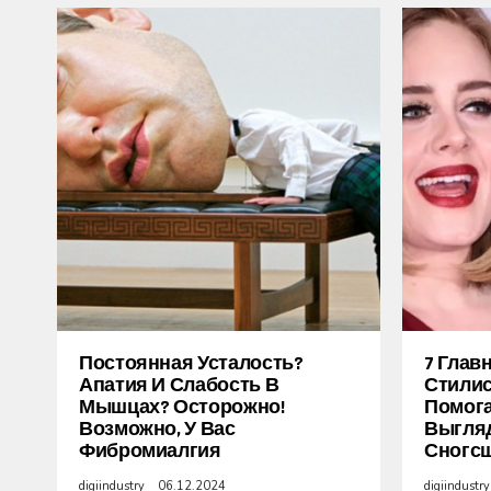
Постоянная Усталость?
7 Глав
Апатия И Слабость В
Стилис
Мышцах? Осторожно!
Помог
Возможно, У Вас
Выгля
Фибромиалгия
Сногс
digiindustry
06.12.2024
digiindustry