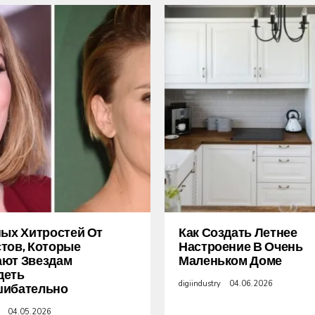
ных Хитростей От
Как Создать Летнее
тов, Которые
Настроение В Очень
ают Звездам
Маленьком Доме
деть
digiindustry
04.06.2026
шибательно
04.05.2026