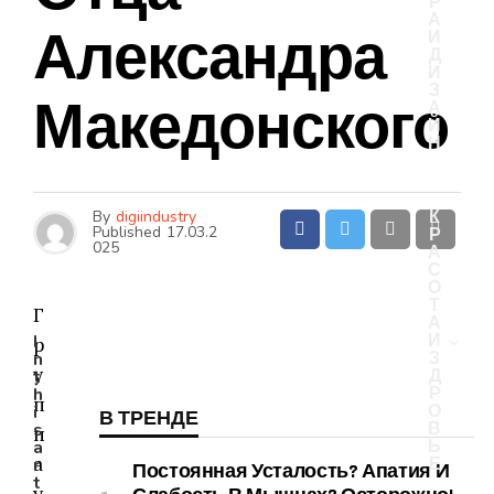
Р
А
Александра
И
Д
И
З
Македонского
А
Й
Н
By
digiindustry
К
Published
17.03.2
Р
025
А
С
О
Т
Г
А
I
И
р
n
З
у
t
Д
h
Р
п
i
О
В ТРЕНДЕ
s
В
п
a
Ь
а
r
Е
Постоянная Усталость? Апатия И
t
у