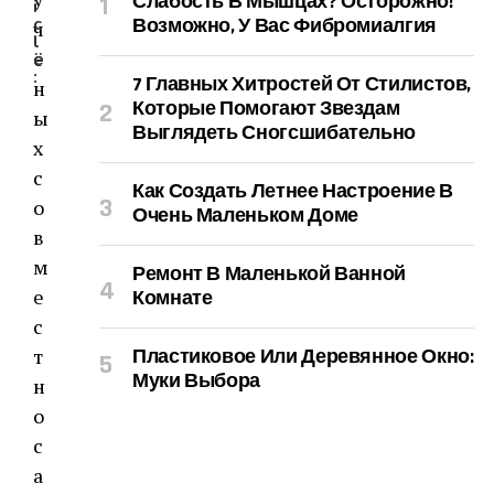
Слабость В Мышцах? Осторожно!
i
c
Возможно, У Вас Фибромиалгия
ч
l
ё
e
:
7 Главных Хитростей От Стилистов,
н
Которые Помогают Звездам
ы
Выглядеть Сногсшибательно
х
с
Как Создать Летнее Настроение В
о
Очень Маленьком Доме
в
м
Ремонт В Маленькой Ванной
е
Комнате
с
т
Пластиковое Или Деревянное Окно:
Муки Выбора
н
о
с
а