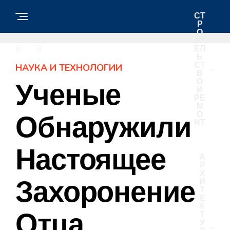
СТ
Р
О
ИТ
ЕЛ
Ь
СТ
НАУКА И ТЕХНОЛОГИИ
В
О
Ученые
И
РЕ
М
О
Обнаружили
НТ
Настоящее
А
Р
Х
Захоронение
И
Т
Е
К
Отца
Т
У