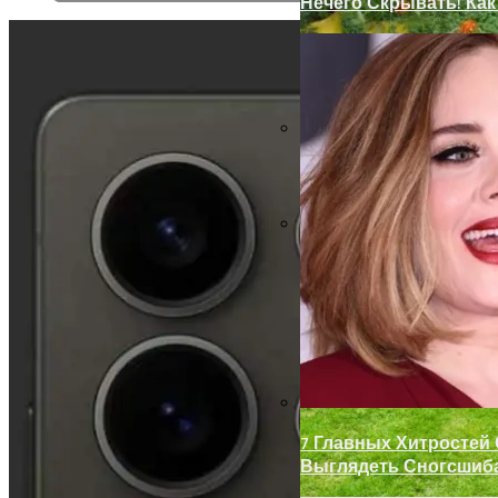
Нечего Скрывать! Ка
Замки С Ручкой Для 
Декор Для Участка И
7 Главных Хитростей
Выглядеть Сногсшиб