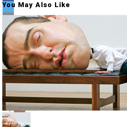
You May Also Like
Flipboard
Reddit
Pinterest
Whatsapp
Whatsapp
Email