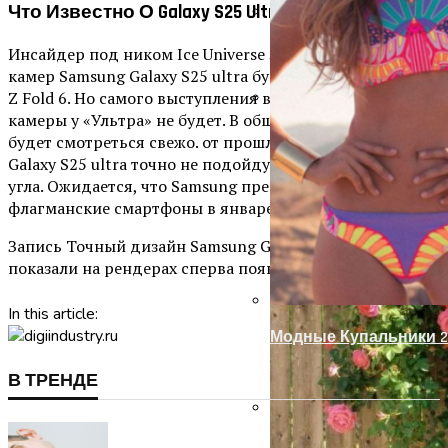
Что Известно О Galaxy S25 Ultra
Запоры На Гаражные
Инсайдер под ником Ice Universe заявил, что ободки
камер Samsung Galaxy S25 ultra будут похожи на Galaxy
Z Fold 6. Но самого выступления в виде островка под
камеры у «Ультра» не будет. В общем такой дизайн
Украшение Забора Из
будет смотреться свежо. от прошлогодних моделей на
Galaxy S25 ultra точно не подойдут из-за округляющих
угла. Ожидается, что Samsung представит новые
флагманские смартфоны в январе 2025 года.
Запись Точный дизайн Samsung Galaxy S25 ultra
показали на рендерах сперва появится на iTechua
In this article:
Модные Купальники 2
В ТРЕНДЕ
Оформление Дверног