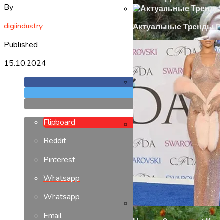
By
digiindustry
Актуальные Тренды П
Published
15.10.2024
Установка Доборов Н
Flipboard
Reddit
Современный Дизайн
Pinterest
Whatsapp
Whatsapp
Email