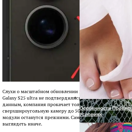
Ручка-Защелка Для М
Готовим Газон К Хол
Слухи о масштабном обновлении камеры Samsung
Galaxy S25 ultra не подтвердились. По последним
данным, компания прокачает только
Особенности Провед
сверхшироугольную камеру до 50 Мп, а остальные
Условиях
модули останутся прежними. Сами же объективы будут
выглядеть иначе.