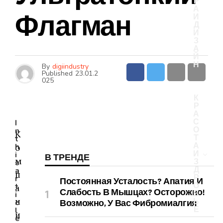
Р
А
Флагман
И
Д
И
З
А
Й
Н
By
digiindustry
Published
23.01.2
025
К
Р
А
С
I
О
n
К
Т
t
А
о
h
И
i
В ТРЕНДЕ
м
З
s
Д
a
п
Р
r
Постоянная Усталость? Апатия И
О
t
а
Слабость В Мышцах? Осторожно!
В
i
н
Ь
c
Возможно, У Вас Фибромиалгия
Е
l
и
e