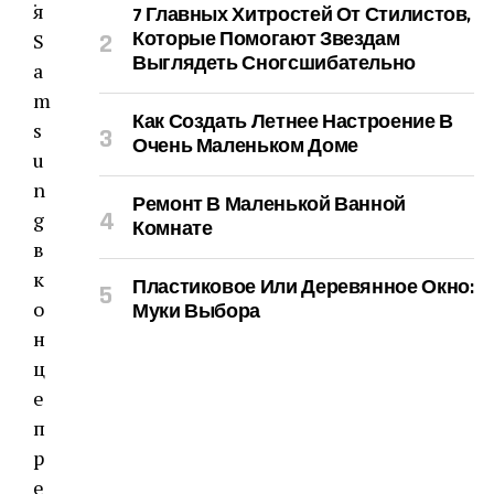
:
я
7 Главных Хитростей От Стилистов,
Которые Помогают Звездам
S
Выглядеть Сногсшибательно
a
m
Как Создать Летнее Настроение В
s
Очень Маленьком Доме
u
n
Ремонт В Маленькой Ванной
g
Комнате
в
к
Пластиковое Или Деревянное Окно:
о
Муки Выбора
н
ц
е
п
р
е