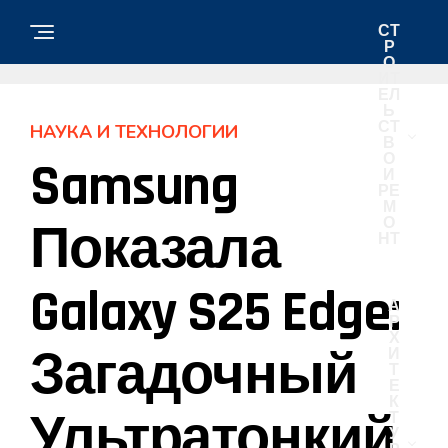
СТ
Р
О
ИТ
ЕЛ
Ь
СТ
НАУКА И ТЕХНОЛОГИИ
В
О
Samsung
И
РЕ
М
О
Показала
НТ
Galaxy S25 Edge:
А
Р
Х
Загадочный
И
Т
Е
К
Ультратонкий
Т
У