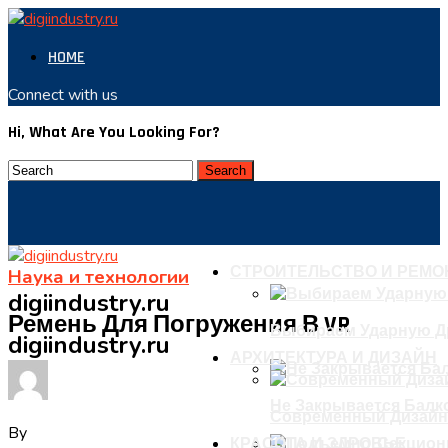
HOME
Connect with us
Hi, What Are You Looking For?
СТРОИТЕЛЬСТВО И РЕМО
Наука и технологии
digiindustry.ru
Ремень Для Погружения В VR
Выбираем Ударную Д
digiindustry.ru
АРХИТЕКТУРА И ДИЗАЙН
Не Закрывается Балко
Современный Дизайн
By
КРАСОТА И ЗДРОВЬЕ