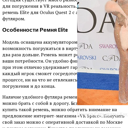
для погружения в VR реальность. Так, можно купить
ремень Elite для Oculus Quest 2 с аккумулятором и
футляром.
Особенности Ремня Elite
Модель оснащена аккумулятором, который дает
возможность погружаться в виртуальную реальность в
два раза дольше. Ремень может регулироваться под
ваши потребности. Он удобно фиксируется на голове и
при этом отлично удерживает гарнитуру. Поэтому
каждый игрок сможет сосредоточиться на игровом
процессе, ни на что не отвлекаясь от самого начала
погружения и до конца.
Наличие удобного футляра ремень с гарнитурой
можно брать с собой в дорогу. Если стоит задача
купить такой ремень, можно обратить внимание на
Нечего Скрывать! Ка
предложение интернет-магазина «VR Space». Получить
свой заказ можно с оперативной доставкой по Москве