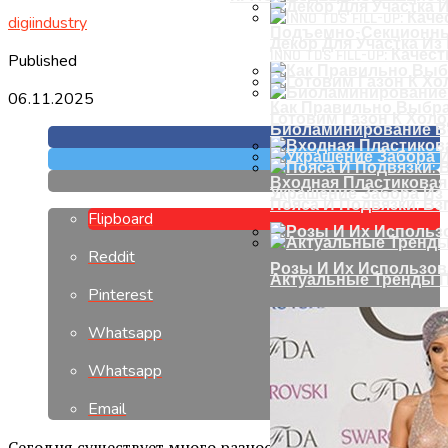
digiindustry
Подъемно-Секционны
Декор Для Участка И
INNO TDS FILL-UP: Кач
Published
06.11.2025
Как Правильно Выбра
Готовим Газон К Хол
Биоламинирование В
Входная Пластиковая
Украшение Забора Из
Пояса И Подвязки: Вз
Flipboard
Reddit
Розы И Их Использов
Актуальные Тренды П
Pinterest
Whatsapp
Whatsapp
Email
Сегодня существует много разнообразных атрибутов