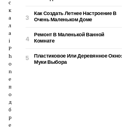
с
к
Как Создать Летнее Настроение В
а
Очень Маленьком Доме
л
а
Ремонт В Маленькой Ванной
i
Комнате
P
h
Пластиковое Или Деревянное Окно:
Муки Выбора
o
n
e
п
о
д
б
р
е