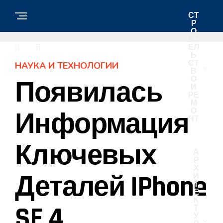
СТ
Р
О
ИТ
ЕЛ
Ь
СТ
НАУКА И ТЕХНОЛОГИИ
В
О
Появилась
И
РЕ
М
О
Информация
НТ
Ключевых
А
Р
Х
Деталей IPhone
И
Т
Е
К
SE 4
Т
У