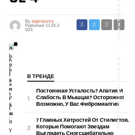
Р
А
И
Д
И
By
digiindustry
З
Published
11.01.2
А
025
Й
Н
A
I
p
К
n
p
Р
t
А
h
l
С
i
В ТРЕНДЕ
О
s
e
Т
a
н
А
r
Постоянная Усталость? Апатия И
И
t
е
Слабость В Мышцах? Осторожно!
З
i
Д
c
Возможно, У Вас Фибромиалгия
в
Р
l
ы
О
e
В
:
7 Главных Хитростей От Стилистов,
п
Ь
Которые Помогают Звездам
Е
у
Выглядеть Сногсшибательно