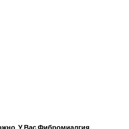
ожно, У Вас Фибромиалгия