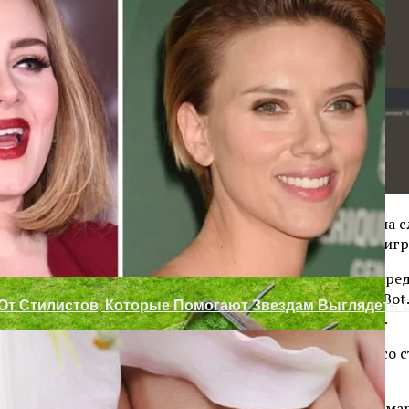
ежкомнатных Дверей
з Цветочных Горшков
 версии консоли PlayStation 5 Pro может состояться на 
омендовавший себя как надежный источник новостей в иг
мероприятие State of Play, на котором разработчики пр
выпустила рекламный баннер в честь 30-летия Astro Bo
 От Стилистов, Которые Помогают Звездам Выглядеть
ал другой инсайдер, повышающий вероятность анонса.
ключительно в цифровом формате. Это решение связано со
лать консоль доступнее широкой аудитории.
я 2024 года сначала появится на iTechua — Новости о смар