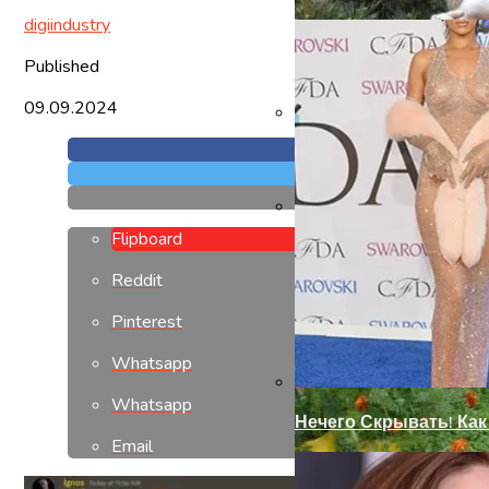
digiindustry
Published
09.09.2024
Замки С Ручкой Для 
Flipboard
Современный Дизайн
Reddit
Pinterest
Whatsapp
Whatsapp
Нечего Скрывать! Ка
Email