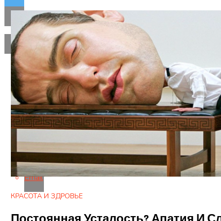
Flipboard
Reddit
Pinterest
Whatsapp
Whatsapp
Email
КРАСОТА И ЗДРОВЬЕ
Постоянная Усталость? Апатия И 