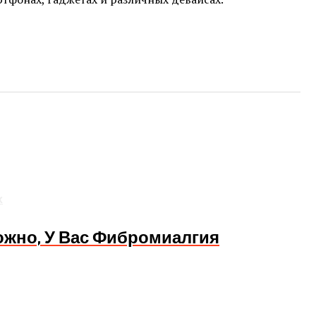
х
ожно, У Вас Фибромиалгия