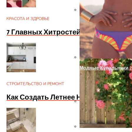
КРАСОТА И ЗДРОВЬЕ
Украшение Забора Из
7 Главных Хитростей От Стилисто
Модные Купальники 2
СТРОИТЕЛЬСТВО И РЕМОНТ
Как Создать Летнее Настроение В 
Отделка Дверных Про