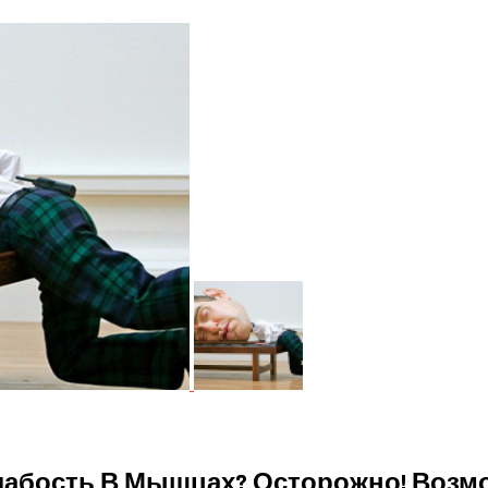
Слабость В Мышцах? Осторожно! Возм