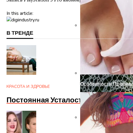
Запоры На Гаражные
In this article:
В ТРЕНДЕ
Готовим Газон К Хол
Особенности Провед
КРАСОТА И ЗДРОВЬЕ
Постоянная Усталость? Апатия И 
Оформление Дверног