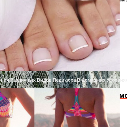
 Ворота Своими Руками
одам Или Как Сохранить Газон Зимой
ения Различных Видов Педикюра В Домашних Условия
Слабость В Мышцах? Осторожно! Возм
о Проема Без Двери