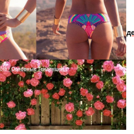
 Рабицы Своими Руками
в, Которые Помогают Звездам Выгляд
018 – Основные Тенденции
Очень Маленьком Доме
емов Без Дверей