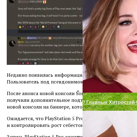
Ручка-Защелка Для М
Декор Для Участка И
Недавно появилась информация о том, что анонс новой
Пользователь под псевдонимом Lunatic Ignus, зарек
После анонса новой консоли Sony планирует провести 
получили дополнительное подтверждение, когда Sony 
7 Главных Хитростей
новой консоли на баннере, которое ранее уже упомин
Ожидается, что PlayStation 5 Pro будет доступна ис
и контролировать рост себестоимости, что может сде
Запись PlayStation 5 Pro анонсируют 10 или 11 сентябр