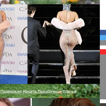
Межкомнатных Дверей
 Сада
к Правильно Носить Прозрачные Платья