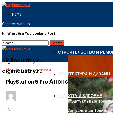
HOME
Connect with us
Hi, What Are You Looking For?
СТРОИТЕЛЬСТВО И РЕМО
digiindustry.ru
Наука и технологии
digiindustry.ru
АРХИТЕКТУРА И ДИЗАЙН
PlayStation 5 Pro Анонсируют 10 Или 
КРАСОТА И ЗДРОВЬЕ
By
Актуальные Тренды П