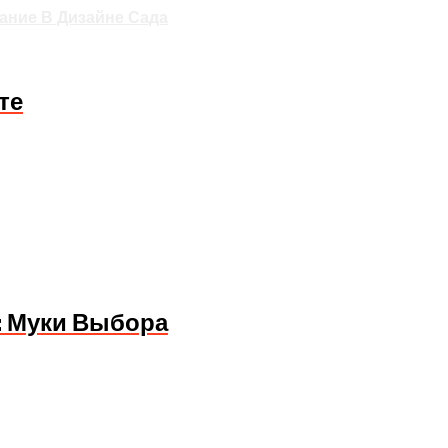
ание В Дизайне Сада
те
: Муки Выбора