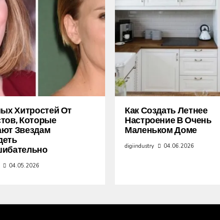
ных Хитростей От
Как Создать Летнее
тов, Которые
Настроение В Очень
ают Звездам
Маленьком Доме
деть
digiindustry
04.06.2026
шибательно
04.05.2026