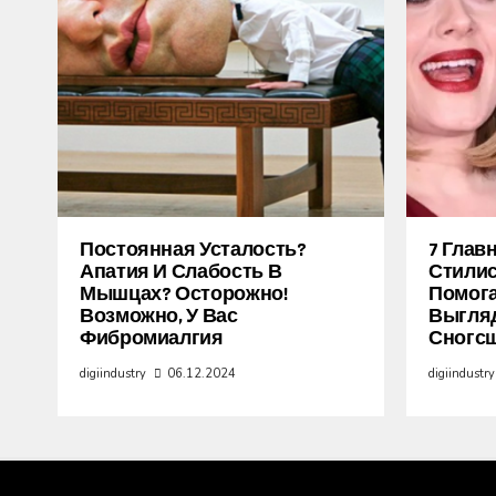
Постоянная Усталость?
7 Глав
Апатия И Слабость В
Стилис
Мышцах? Осторожно!
Помог
Возможно, У Вас
Выгля
Фибромиалгия
Сногс
digiindustry
06.12.2024
digiindustry