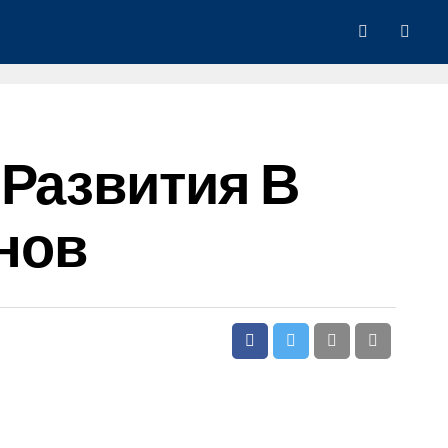
 Развития В
нов