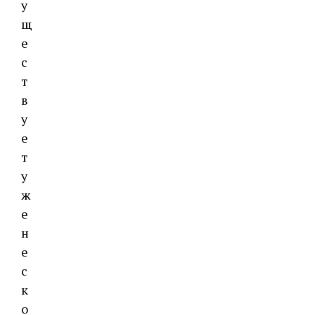
у
щ
е
с
т
в
у
е
т
у
ж
е
н
е
с
к
о