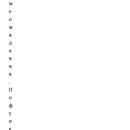
м
е
о
ж
и
д
а
н
и
я
.
П
о
ф
у
н
к