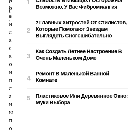
Слабость В Мышцах? Осторожно!
i
c
Возможно, У Вас Фибромиалгия
о
l
в
e
:
7 Главных Хитростей От Стилистов,
и
Которые Помогают Звездам
л
Выглядеть Сногсшибательно
а
с
Как Создать Летнее Настроение В
в
Очень Маленьком Доме
о
и
Ремонт В Маленькой Ванной
п
Комнате
л
а
Пластиковое Или Деревянное Окно:
Муки Выбора
н
ы
п
о