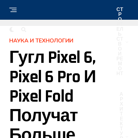
СТ
Р
О
ИТ
ЕЛ
Ь
СТ
НАУКА И ТЕХНОЛОГИИ
В
О
Гугл Pixel 6,
И
РЕ
М
О
Pixel 6 Pro И
НТ
Pixel Fold
А
Р
Х
Получат
И
Т
Е
К
Больше
Т
У