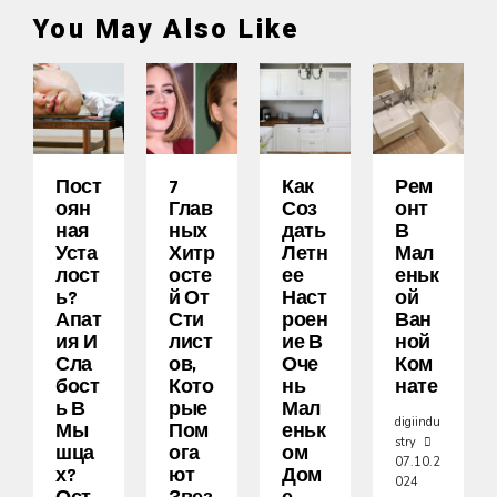
You May Also Like
Пост
7
Как
Рем
Оян
Глав
Соз
Онт
Ная
Ных
Дать
В
Уста
Хитр
Летн
Мал
Лост
Осте
Ее
Еньк
Ь?
Й От
Наст
Ой
Апат
Сти
Роен
Ван
Ия И
Лист
Ие В
Ной
Сла
Ов,
Оче
Ком
Бост
Кото
Нь
Нате
Ь В
Рые
Мал
digiindu
Мы
Пом
Еньк
stry
Шца
Ога
Ом
07.10.2
Х?
Ют
Дом
024