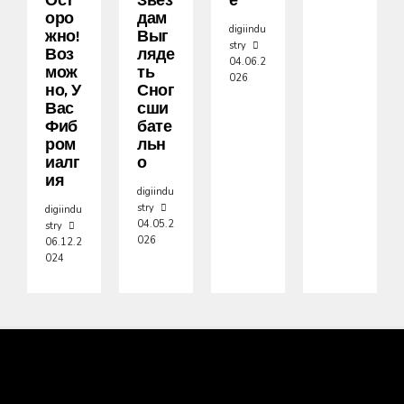
Ост
Звез
Е
Оро
Дам
digiindu
Жно!
Выг
stry
Воз
Ляде
04.06.2
Мож
Ть
026
Но, У
Сног
Вас
Сши
Фиб
Бате
Ром
Льн
Иалг
О
Ия
digiindu
stry
digiindu
04.05.2
stry
026
06.12.2
024