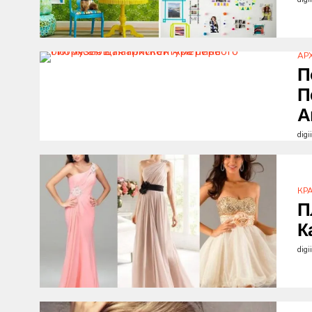
АР
П
П
А
digi
КР
П
К
digi