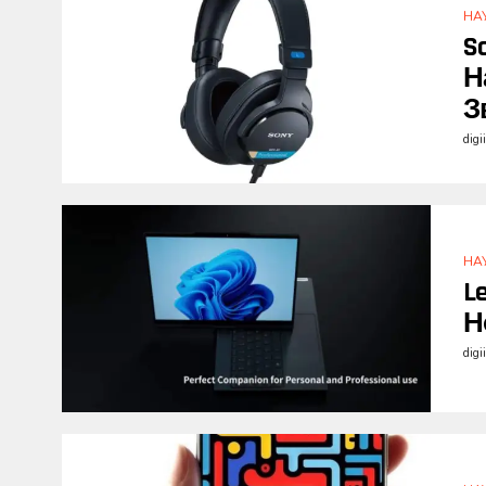
НА
S
Н
З
digi
НА
L
Н
digi