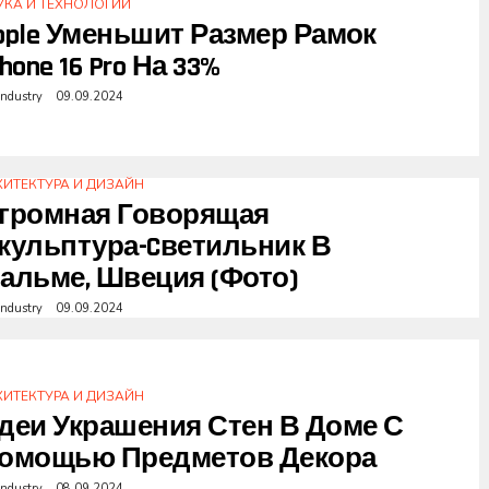
УКА И ТЕХНОЛОГИИ
pple Уменьшит Размер Рамок
Phone 16 Pro На 33%
industry
09.09.2024
ХИТЕКТУРА И ДИЗАЙН
громная Говорящая
кульптура-Cветильник В
альме, Швеция (фото)
industry
09.09.2024
ХИТЕКТУРА И ДИЗАЙН
деи Украшения Стен В Доме С
омощью Предметов Декора
industry
08.09.2024