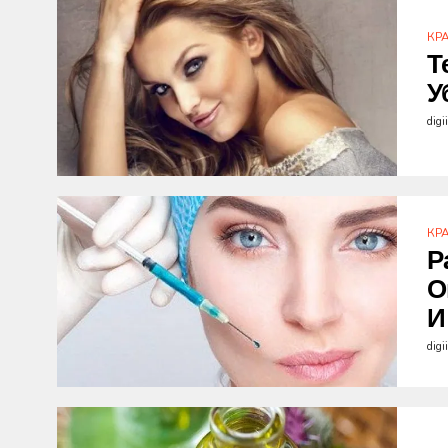
КР
Т
У
digi
КР
Р
О
И
digi