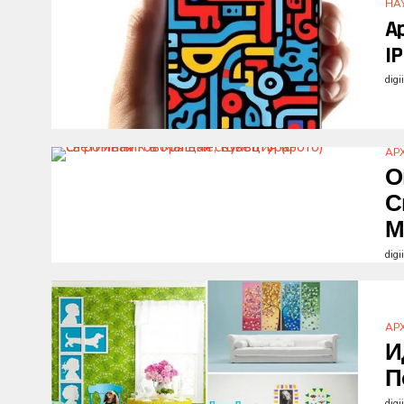
НА
A
I
digi
АР
О
С
М
digi
АР
И
П
digi