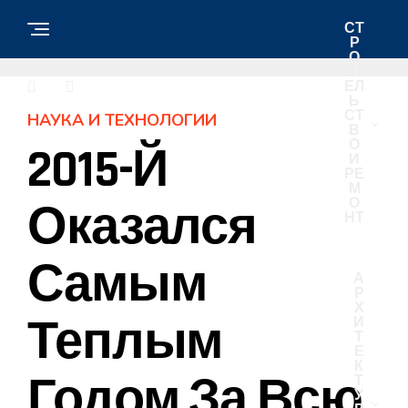
СТ
Р
О
ИТ
ЕЛ
Ь
СТ
НАУКА И ТЕХНОЛОГИИ
В
О
2015-Й
И
РЕ
М
О
Оказался
НТ
Самым
А
Р
Х
Теплым
И
Т
Е
К
Годом За Всю
Т
У