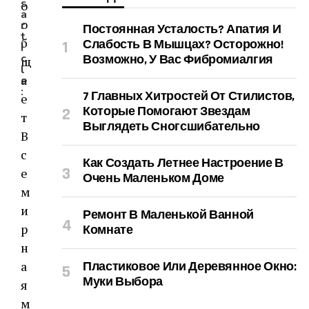
s
о
a
о
r
Постоянная Усталость? Апатия И
t
б
Слабость В Мышцах? Осторожно!
i
c
Возможно, У Вас Фибромиалгия
щ
l
а
e
:
7 Главных Хитростей От Стилистов,
е
Которые Помогают Звездам
т
Выглядеть Сногсшибательно
В
с
Как Создать Летнее Настроение В
е
Очень Маленьком Доме
м
и
Ремонт В Маленькой Ванной
р
Комнате
н
а
Пластиковое Или Деревянное Окно:
Муки Выбора
я
м