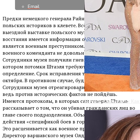
Email
Предки немецкого генерала Райнера Штаэля обвиняют
польских историков в клевете. Всё дело в том, что
выездной выставке польского музея Варшавского
восстания имеется информация о том, что Штаэль
является военным преступником. Родственники
военного коменданта не довольны таким обвинением.
Сотрудники музея получили гневное письмо, в
котором потомки Штаэля требуют убрать это
определение. Срок исправления также был указан: 31
октября. В противном случае, будет подан иск в суд.
Сотрудники музея отреагировали на угрозу спокойно,
ведь против исторических фактов не пойдёшь.
Имеются протоколы, в которых сам генерал Штаэль
Нечего Скрывать! Ка
рассказывает о том, что он убивал гражданских лиц во
главе своего подразделения. Объяснял он такие
действия «спецификой боев в городских условиях».
Это расценивается как военное преступление.
Директор варшавского музея Олдаковский отметил