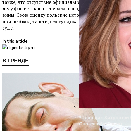
также, что отсутствие официального решения суда по
делу фашистского генерала отнюдь не уменьшает его
вины. Свою оценку польские историки не изменят и,
при необходимости, смогут доказать истинность её на
суде.
In this article:
В ТРЕНДЕ
7 Главных Хитростей
Сногсшибательно