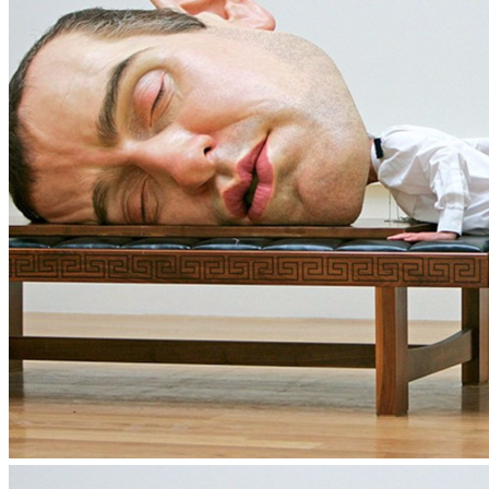
Flipboard
Reddit
Pinterest
Whatsapp
Whatsapp
Email