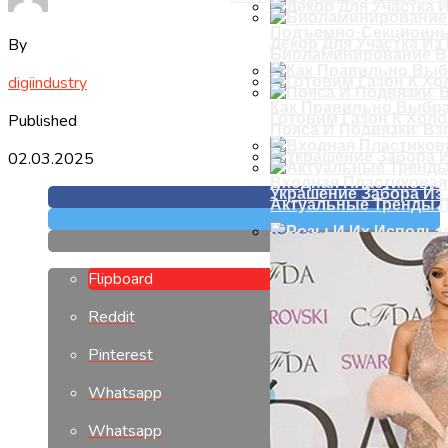
Подъемно-Секционны
By
Декор Для Участка И
Биоламинирование В
digiindustry
Как Правильно Выбра
Готовим Газон К Хол
Published
Пояса И Подвязки: Вз
02.03.2025
Входная Пластиковая
Украшение Забора Из
Актуальные Тренды П
Розы И Их Использов
Flipboard
Reddit
Pinterest
Whatsapp
Whatsapp