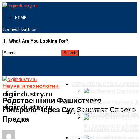
HOME
Connect with us
Hi, What Are You Looking For?
СТРОИТЕЛЬСТВО И РЕМО
Наука и технологии
digiindustry.ru
Родственники Фашисткого
Выбираем Ударную Д
digiindustry.ru
Генерала Через Суд Защитят Своего
АРХИТЕКТУРА И ДИЗАЙН
Предка
Не Закрывается Балко
Современный Дизайн
КРАСОТА И ЗДРОВЬЕ